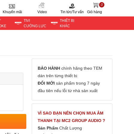
0
Khuyến mãi
Video
Tin tức/Tư vấn
Giỏ hàng
Y
TIVI
THIẾT BỊ
OKE
CƯỜNG LỰC
KHÁC
BẢO HÀNH
chính hãng theo TEM
dán trên từng thiết bị
ĐỔI MỚI
sản phẩm trong 7 ngày
đầu tiên nếu lỗi từ nhà sản xuất
VÌ SAO BẠN NÊN CHỌN MUA ÂM
THANH TẠI MC2 GROUP AUDIO ?
Sản Phẩm
Chất Lượng