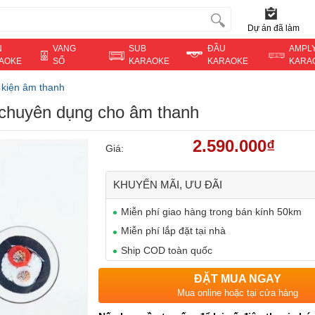
Dự án đã làm
N
VANG
SUB
ĐẦU
AMPL
AOKE
SỐ
KARAOKE
KARAOKE
KARA
 kiện âm thanh
 chuyên dụng cho âm thanh
2.590.000₫
Giá:
KHUYẾN MÃI, ƯU ĐÃI
Miễn phí giao hàng trong bán kính 50km
Miễn phí lắp đặt tại nhà
Ship COD toàn quốc
ĐẶT MUA NGAY
Mua online hoặc tại cửa hàng