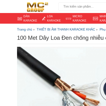
DÀN
LOA
MICRO
MAI
KARAOKE
KARAOKE
KARAOKE
KAR
Trang chủ
THIẾT BỊ ÂM THANH KARAOKE KHÁC
Phụ
100 Met Dây Loa Đen chống nhiễu