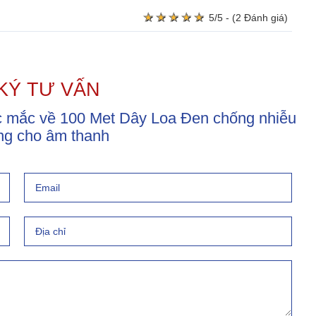
★
★
★
★
★
★
★
★
★
★
5/5 - (2 Đánh giá)
KÝ TƯ VẤN
ắc mắc về 100 Met Dây Loa Đen chống nhiễu
ng cho âm thanh