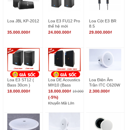
Loa JBL KP-2012
Loa E3 FU12 Pro
Loa Cột E3 BR
thế hệ mới
8.5
35.000.000₫
24.000.000₫
29.000.000₫
Loa E3 ST12 (
Loa DE Acoustics
Loa Điện Âm
Bass 30cm )
MH10 (Bass
Trần ITC C620W
25cm)
18.000.000₫
18.000.000₫
2.300.000₫
19.000.000₫
(-5%)
Khuyến Mãi Lớn