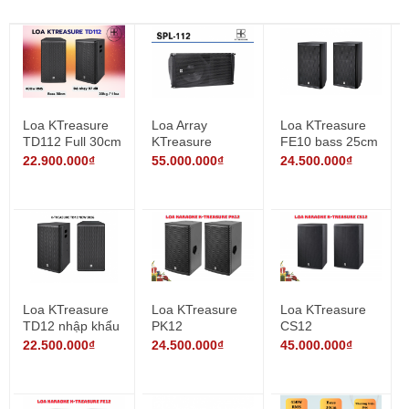
Loa KTreasure
Loa Array
Loa KTreasure
TD112 Full 30cm
KTreasure
FE10 bass 25cm
nhập khẩu
SPL112
22.900.000₫
55.000.000₫
24.500.000₫
Loa KTreasure
Loa KTreasure
Loa KTreasure
TD12 nhập khẩu
PK12
CS12
chính hãng
22.500.000₫
24.500.000₫
45.000.000₫