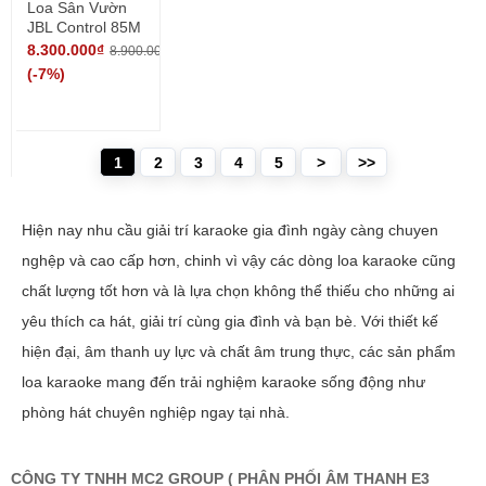
Loa Sân Vườn
JBL Control 85M
8.300.000₫
8.900.000₫
(-7%)
1
2
3
4
5
>
>>
Hiện nay nhu cầu giải trí karaoke gia đình ngày càng chuyen
nghệp và cao cấp hơn, chinh vì vậy các dòng loa karaoke cũng
chất lượng tốt hơn và là lựa chọn không thể thiếu cho những ai
yêu thích ca hát, giải trí cùng gia đình và bạn bè. Với thiết kế
hiện đại, âm thanh uy lực và chất âm trung thực, các sản phẩm
loa karaoke mang đến trải nghiệm karaoke sống động như
phòng hát chuyên nghiệp ngay tại nhà.
CÔNG TY TNHH MC2 GROUP ( PHÂN PHỐI ÂM THANH E3