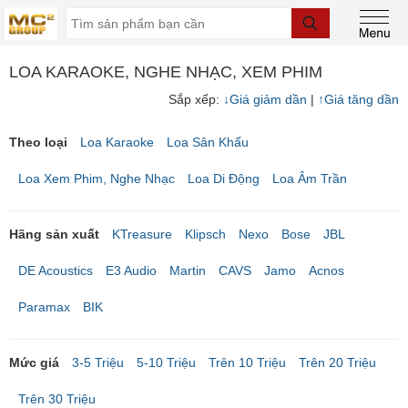
LOA KARAOKE, NGHE NHẠC, XEM PHIM
Sắp xếp:
↓
Giá giảm dần
|
↑
Giá tăng dần
Theo loại
Loa Karaoke
Loa Sân Khấu
Loa Xem Phim, Nghe Nhạc
Loa Di Động
Loa Âm Trần
Hãng sản xuất
KTreasure
Klipsch
Nexo
Bose
JBL
DE Acoustics
E3 Audio
Martin
CAVS
Jamo
Acnos
Paramax
BIK
Mức giá
3-5 Triệu
5-10 Triệu
Trên 10 Triệu
Trên 20 Triệu
Trên 30 Triệu