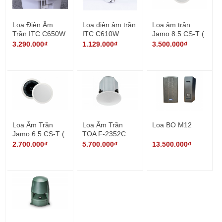
Loa Điện Âm
Loa điện âm trần
Loa âm trần
Trần ITC C650W
ITC C610W
Jamo 8.5 CS-T (
1 Cặp )
3.290.000₫
1.129.000₫
3.500.000₫
Loa Âm Trần
Loa Âm Trần
Loa BO M12
Jamo 6.5 CS-T (
TOA F-2352C
1 Cặp )
2.700.000₫
5.700.000₫
13.500.000₫