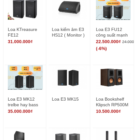
Loa KTreasure
Loa kiểm âm E3
Loa E3 FU12
FE12
HS12 ( Monitor )
công suất mạnh
mẽ cho karaoke
31.000.000₫
22.500.000₫
24.000.00
(-6%)
Loa E3 MK12
Loa E3 MK15
Loa Bookshelf
trelbe hay bass
Klipsch RP500M
khỏe
35.000.000₫
10.500.000₫