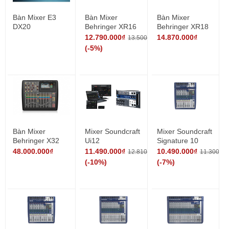
Bàn Mixer E3
Bàn Mixer
Bàn Mixer
DX20
Behringer XR16
Behringer XR18
Digital
Digital
12.790.000₫
14.870.000₫
13.500.000₫
(-5%)
Bàn Mixer
Mixer Soundcraft
Mixer Soundcraft
Behringer X32
Ui12
Signature 10
Compact
48.000.000₫
11.490.000₫
10.490.000₫
12.810.000₫
11.300.00
(-10%)
(-7%)