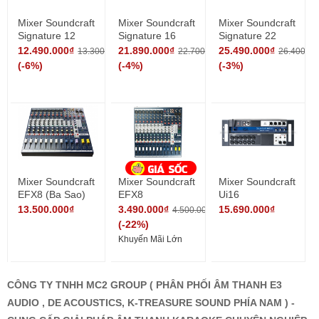
Mixer Soundcraft
Mixer Soundcraft
Mixer Soundcraft
Signature 12
Signature 16
Signature 22
12.490.000₫
21.890.000₫
25.490.000₫
13.300.000₫
22.700.000₫
26.400.00
(-6%)
(-4%)
(-3%)
Mixer Soundcraft
Mixer Soundcraft
Mixer Soundcraft
EFX8 (Ba Sao)
EFX8
Ui16
13.500.000₫
3.490.000₫
15.690.000₫
4.500.000₫
(-22%)
Khuyến Mãi Lớn
CÔNG TY TNHH MC2 GROUP ( PHÂN PHỐI ÂM THANH E3
AUDIO , DE ACOUSTICS, K-TREASURE SOUND PHÍA NAM ) -