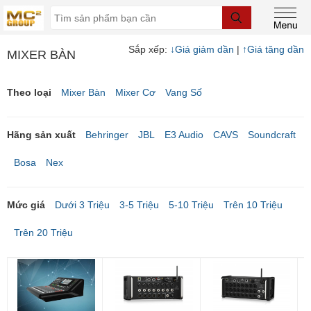
Sắp xếp:
↓
Giá giảm dần
|
↑
Giá tăng dần
MIXER BÀN
Theo loại
Mixer Bàn
Mixer Cơ
Vang Số
Hãng sản xuất
Behringer
JBL
E3 Audio
CAVS
Soundcraft
Bosa
Nex
Mức giá
Dưới 3 Triệu
3-5 Triệu
5-10 Triệu
Trên 10 Triệu
Trên 20 Triệu