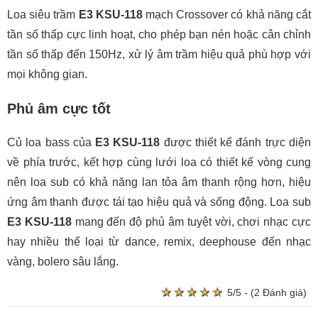
Loa siêu trầm
E3 KSU-118
mạch Crossover có khả năng cắt
tần số thấp cực linh hoạt, cho phép bạn nén hoặc cân chỉnh
tần số thấp đến 150Hz, xử lý âm trầm hiệu quả phù hợp với
mọi không gian.
Phủ âm cực tốt
Củ loa bass của
E3 KSU-118
được thiết kế đánh trực diện
về phía trước, kết hợp cùng lưới loa có thiết kế vòng cung
nên loa sub có khả năng lan tỏa âm thanh rộng hơn, hiệu
ứng âm thanh được tái tạo hiệu quả và sống động. Loa sub
E3 KSU-118
mang đến độ phủ âm tuyệt vời, chơi nhạc cực
hay nhiều thể loại từ dance, remix, deephouse đến nhạc
vàng, bolero sâu lắng.
★
★
★
★
★
★
★
★
★
★
5/5 - (2 Đánh giá)