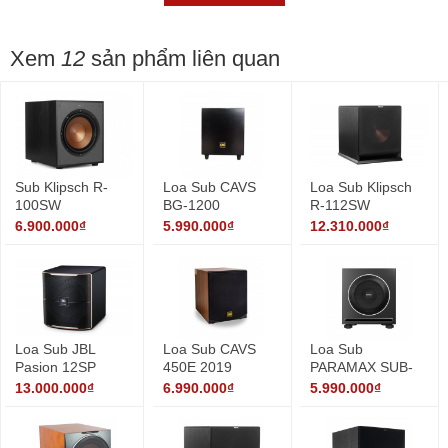
Xem
12
sản phẩm liên quan
Sub Klipsch R-
Loa Sub CAVS
Loa Sub Klipsch
100SW
BG-1200
R-112SW
6.900.000₫
5.990.000₫
12.310.000₫
Loa Sub JBL
Loa Sub CAVS
Loa Sub
Pasion 12SP
450E 2019
PARAMAX SUB-
1000 NEW
13.000.000₫
6.990.000₫
5.990.000₫