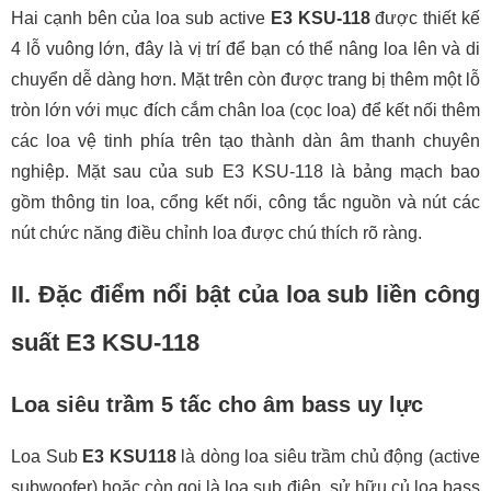
Hai cạnh bên của loa sub active
E3 KSU-118
được thiết kế
4 lỗ vuông lớn, đây là vị trí để bạn có thể nâng loa lên và di
chuyển dễ dàng hơn. Mặt trên còn được trang bị thêm một lỗ
tròn lớn với mục đích cắm chân loa (cọc loa) để kết nối thêm
các loa vệ tinh phía trên tạo thành dàn âm thanh chuyên
nghiệp. Mặt sau của sub E3 KSU-118 là bảng mạch bao
gồm thông tin loa, cổng kết nối, công tắc nguồn và nút các
nút chức năng điều chỉnh loa được chú thích rõ ràng.
II. Đặc điểm nổi bật của loa sub liền công
suất E3 KSU-118
Loa siêu trầm 5 tấc cho âm bass uy lực
Loa Sub
E3 KSU118
là dòng loa siêu trầm chủ động (active
subwoofer) hoặc còn gọi là loa sub điện, sử hữu củ loa bass