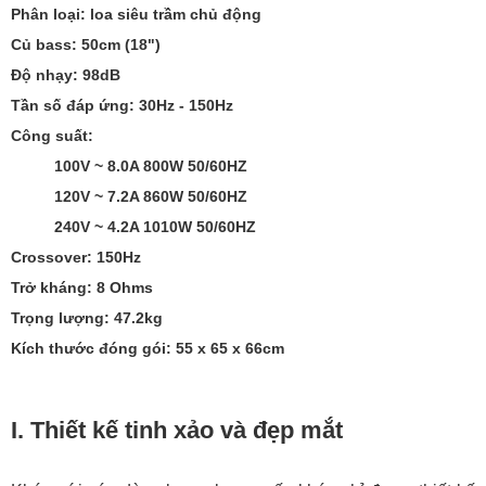
Phân loại: loa siêu trầm chủ động
Củ bass: 50cm (18")
Độ nhạy: 98dB
Tần số đáp ứng: 30Hz - 150Hz
Công suất:
100V ~ 8.0A 800W 50/60HZ
120V ~ 7.2A 860W 50/60HZ
240V ~ 4.2A 1010W 50/60HZ
Crossover: 150Hz
Trở kháng: 8 Ohms
Trọng lượng: 47.2kg
Kích thước đóng gói: 55 x 65 x 66cm
I. Thiết kế tinh xảo và đẹp mắt