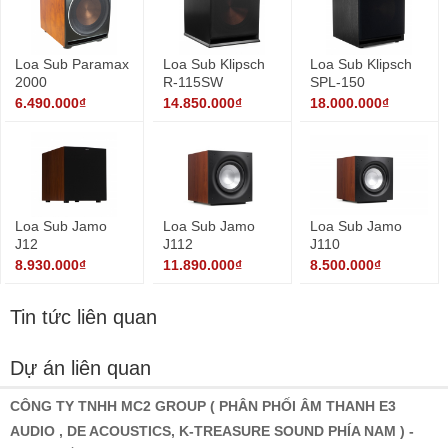
Loa Sub Paramax
Loa Sub Klipsch
Loa Sub Klipsch
2000
R-115SW
SPL-150
6.490.000₫
14.850.000₫
18.000.000₫
Loa Sub Jamo
Loa Sub Jamo
Loa Sub Jamo
J12
J112
J110
8.930.000₫
11.890.000₫
8.500.000₫
Tin tức liên quan
Dự án liên quan
CÔNG TY TNHH MC2 GROUP ( PHÂN PHỐI ÂM THANH E3
AUDIO , DE ACOUSTICS, K-TREASURE SOUND PHÍA NAM ) -