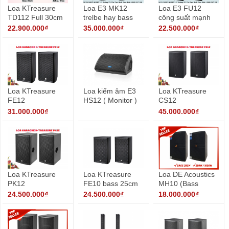
Loa KTreasure
Loa E3 MK12
Loa E3 FU12
TD112 Full 30cm
trelbe hay bass
công suất mạnh
nhập khẩu
khỏe
mẽ cho karaoke
22.900.000₫
35.000.000₫
22.500.000₫
Loa KTreasure
Loa kiểm âm E3
Loa KTreasure
FE12
HS12 ( Monitor )
CS12
31.000.000₫
45.000.000₫
Loa KTreasure
Loa KTreasure
Loa DE Acoustics
PK12
FE10 bass 25cm
MH10 (Bass
25cm)
24.500.000₫
24.500.000₫
18.000.000₫