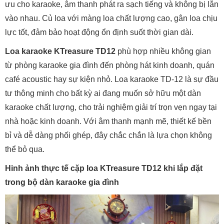
ưu cho karaoke, âm thanh phát ra sạch tiếng và không bị lẫn
vào nhau. Củ loa với màng loa chất lượng cao, gân loa chịu
lực tốt, đảm bảo hoạt động ổn định suốt thời gian dài.
Loa karaoke KTreasure TD12
phù hợp nhiều không gian
từ phòng karaoke gia đình đến phòng hát kinh doanh, quán
café acoustic hay sự kiện nhỏ. Loa karaoke TD-12 là sự đầu
tư thông minh cho bất kỳ ai đang muốn sở hữu một dàn
karaoke chất lượng, cho trải nghiệm giải trí trọn vẹn ngay tại
nhà hoặc kinh doanh. Với âm thanh mạnh mẽ, thiết kế bền
bỉ và dễ dàng phối ghép, đây chắc chắn là lựa chọn không
thể bỏ qua.
Hinh ảnh thực tế cặp loa KTreasure TD12 khi lắp đặt
trong bộ dàn karaoke gia đình