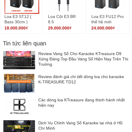
Loa E3 ST12 (
Loa Cột E3 BR
Loa E3 FU12 Pro
Bass 30cm )
8.5
thế hệ mới
18.000.000₫
29.000.000₫
24.000.000₫
Tin tức liên quan
Review Vang Số Cho Karaoke KTreasure D9
Xứng Đáng Top Đầu Vang Số Hiện Nay Trên Thị
Trường
Review đánh giá chi tiết dòng loa cho karaoke
K-TREASURE TD12
Các dòng loa KTreasure đang thịnh hành nhất
hiện nay
Dịch Vụ Chỉnh Vang Số Karaoke tại nhà ở Hồ
Chí Minh