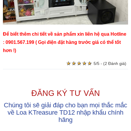
Để biết thêm chi tiết về sản phẩm xin liên hệ qua Hotline
: 0901.567.199 ( Gọi điện đặt hàng trước giá có thể tốt
hơn !)
★
★
★
★
★
★
★
★
★
★
5/5 - (2 Đánh giá)
ĐĂNG KÝ TƯ VẤN
Chúng tôi sẽ giải đáp cho bạn mọi thắc mắc
về Loa KTreasure TD12 nhập khẩu chính
hãng