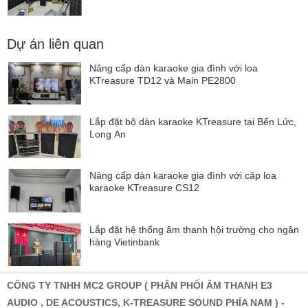
Dự án liên quan
Nâng cấp dàn karaoke gia đình với loa
KTreasure TD12 và Main PE2800
Lắp đặt bộ dàn karaoke KTreasure tại Bến Lức,
Long An
Nâng cấp dàn karaoke gia đình với căp loa
karaoke KTreasure CS12
Lắp đặt hệ thống âm thanh hội trường cho ngân
hàng Vietinbank
CÔNG TY TNHH MC2 GROUP ( PHÂN PHỐI ÂM THANH E3
AUDIO , DE ACOUSTICS, K-TREASURE SOUND PHÍA NAM ) -