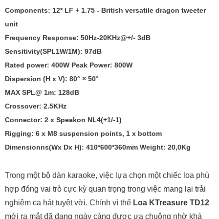
Components: 12* LF + 1.75 - British versatile dragon tweeter
unit
Frequency Response: 50Hz-20KHz@+/- 3dB
Sensitivity(SPL1W/1M): 97dB
Rated power: 400W Peak Power: 800W
Dispersion (H x V): 80° × 50°
MAX SPL@ 1m: 128dB
Crossover: 2.5KHz
Connector: 2 x Speakon NL4(+1/-1)
Rigging: 6 x M8 suspension points, 1 x bottom
Dimensionns(Wx Dx H): 410*600*360mm Weight: 20,0Kg
Trong một bộ dàn karaoke, việc lựa chọn một chiếc loa phù
hợp đóng vai trò cực kỳ quan trọng trong việc mang lại trải
nghiệm ca hát tuyệt vời. Chính vì thế
Loa KTreasure TD12
mới ra mắt đã
đang ngày càng được ưa chuộng nhờ khả