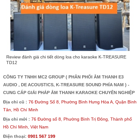
Review đánh giá chi tiết dòng loa cho karaoke K-TREASURE
TD12
CÔNG TY TNHH MC2 GROUP ( PHÂN PHỐI ÂM THANH E3
AUDIO , DE ACOUSTICS, K-TREASURE SOUND PHÍA NAM ) -
CUNG CẤP GIẢI PHÁP ÂM THANH KARAOKE CHUYÊN NGHIỆP
Địa chỉ cũ :
76 Đường Số 8, Phường Bình Hưng Hòa A, Quận Bình
Tân, Hồ Chí Minh
Địa chỉ mới :
76 Đường số 8, Phường Bình Trị Đông, Thành phố
Hồ Chí Minh, Việt Nam
Điện thoại:
0901 567 199