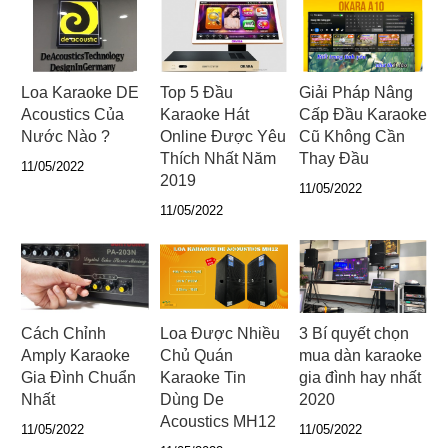
Loa Karaoke DE
Top 5 Đầu
Giải Pháp Nâng
Acoustics Của
Karaoke Hát
Cấp Đầu Karaoke
Nước Nào ?
Online Được Yêu
Cũ Không Cần
Thích Nhất Năm
Thay Đầu
11/05/2022
2019
11/05/2022
11/05/2022
Cách Chỉnh
Loa Được Nhiều
3 Bí quyết chọn
Amply Karaoke
Chủ Quán
mua dàn karaoke
Gia Đình Chuẩn
Karaoke Tin
gia đình hay nhất
Nhất
Dùng De
2020
Acoustics MH12
11/05/2022
11/05/2022