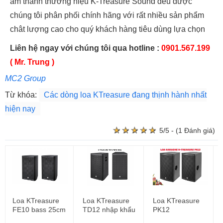
âm thanh thương hiệu K-Treasure Sound đều được
chúng tôi phân phối chính hãng với rất nhiều sản phẩm
chât lượng cao cho quý khách hàng tiêu dùng lựa chọn
Liên hệ ngay với chúng tôi qua hotline :
0901.567.199
( Mr. Trung )
MC2 Group
Từ khóa:
Các dòng loa KTreasure đang thịnh hành nhất
hiện nay
★
★
★
★
★
★
★
★
★
★
5/5 - (1 Đánh giá)
Loa KTreasure
Loa KTreasure
Loa KTreasure
FE10 bass 25cm
TD12 nhập khẩu
PK12
chính hãng