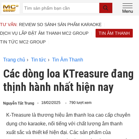
TƯ VẤN:
REVIEW SO SÁNH SẢN PHẨM KARAOKE
DỊCH VỤ LẮP ĐẶT ÂM THANH MC2 GROUP
TIN ÂM THANH
TIN TỨC MC2 GROUP
Trang chủ
Tin tức
Tin Âm Thanh
Các dòng loa KTreasure đang
thịnh hành nhất hiện nay
18/02/2025
790 lượt xem
Nguyễn Tất Trung
K-Treasure là thương hiệu âm thanh loa cao cấp chuyên
dụng cho karaoke, nổi tiếng với chất lượng âm thanh
xuất sắc và thiết kế hiện đại. Các sản phẩm của