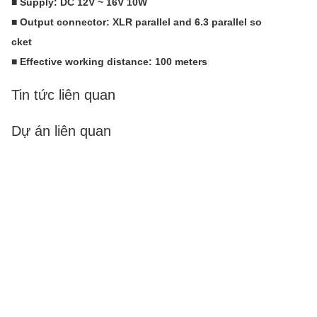
■ Supply: DC 12V ~ 16V 10W
■ Output connector: XLR parallel and 6.3 parallel so
cket
■ Effective working distance: 100 meters
Tin tức liên quan
Dự án liên quan