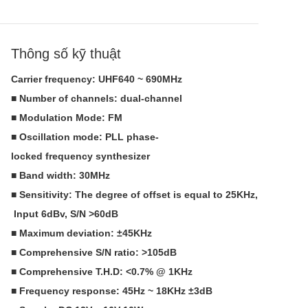
Thông số kỹ thuật
Carrier frequency: UHF640 ~ 690MHz
■ Number of channels: dual-channel
■ Modulation Mode: FM
■ Oscillation mode: PLL phase-
locked frequency synthesizer
■ Band width: 30MHz
■ Sensitivity: The degree of offset is equal to 25KHz,
Input 6dBv, S/N >60dB
■ Maximum deviation: ±45KHz
■ Comprehensive S/N ratio: >105dB
■ Comprehensive T.H.D: <0.7% @ 1KHz
■ Frequency response: 45Hz ~ 18KHz ±3dB