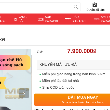
Dự án đã làm
N
VANG
SUB
ĐẦU
AMPL
AOKE
SỐ
KARAOKE
KARAOKE
KARA
ke
7.900.000₫
Giá:
KHUYẾN MÃI, ƯU ĐÃI
Miễn phí giao hàng trong bán kính 50km
Miễn phí lắp đặt tại nhà
Ship COD toàn quốc
›
ĐẶT MUA NGAY
Mua online hoặc tại cửa hàng