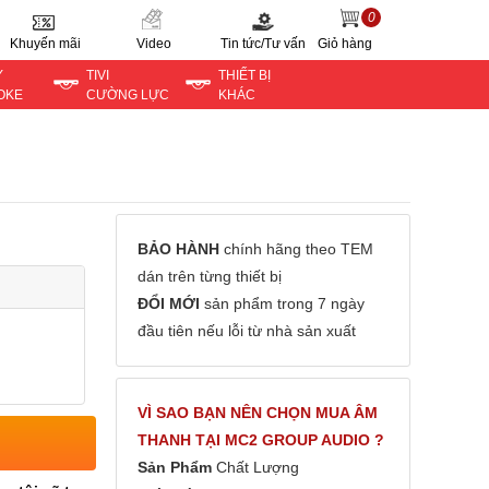
0
Khuyến mãi
Video
Tin tức/Tư vấn
Giỏ hàng
Y
TIVI
THIẾT BỊ
OKE
CƯỜNG LỰC
KHÁC
BẢO HÀNH
chính hãng theo TEM
dán trên từng thiết bị
ĐỔI MỚI
sản phẩm trong 7 ngày
đầu tiên nếu lỗi từ nhà sản xuất
VÌ SAO BẠN NÊN CHỌN MUA ÂM
THANH TẠI MC2 GROUP AUDIO ?
Sản Phẩm
Chất Lượng