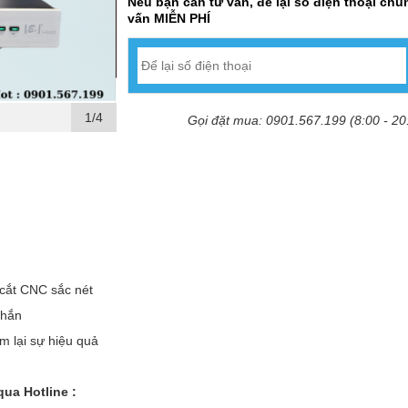
Nếu bạn cần tư vấn, để lại số điện thoại chún
vấn MIỄN PHÍ
1/4
Gọi đặt mua: 0901.567.199 (8:00 - 20
 cắt CNC sắc nét
chắn
m lại sự hiệu quả
qua Hotline :