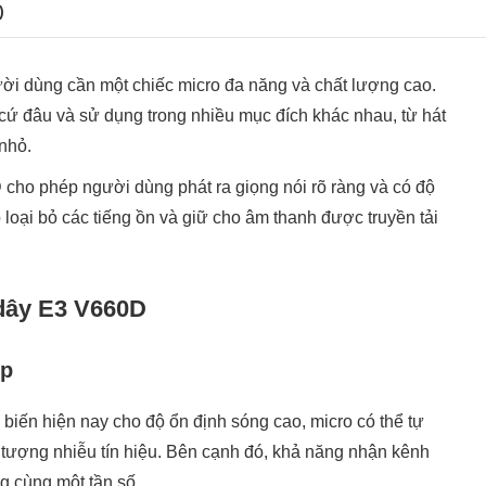
)
ười dùng cần một chiếc micro đa năng và chất lượng cao.
 cứ đâu và sử dụng trong nhiều mục đích khác nhau, từ hát
nhỏ.
 cho phép người dùng phát ra giọng nói rõ ràng và có độ
 loại bỏ các tiếng ồn và giữ cho âm thanh được truyền tải
 dây E3 V660D
ép
ến hiện nay cho độ ổn định sóng cao, micro có thể tự
ện tượng nhiễu tín hiệu. Bên cạnh đó, khả năng nhận kênh
g cùng một tần số.