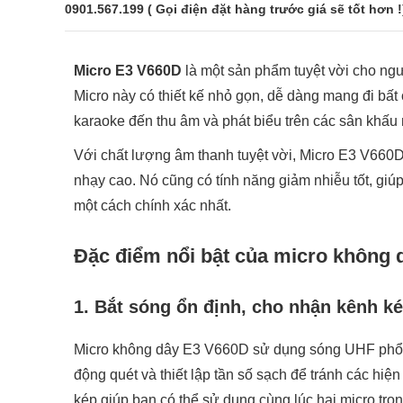
0901.567.199 ( Gọi điện đặt hàng trước giá sẽ tốt hơn !
Micro E3 V660D
là một sản phẩm tuyệt vời cho ng
Micro này có thiết kế nhỏ gọn, dễ dàng mang đi bất
karaoke đến thu âm và phát biểu trên các sân khấu 
Với chất lượng âm thanh tuyệt vời, Micro E3 V660D
nhạy cao. Nó cũng có tính năng giảm nhiễu tốt, giúp
một cách chính xác nhất.
Đặc điểm nổi bật của micro không
1. Bắt sóng ổn định, cho nhận kênh k
Micro không dây E3 V660D sử dụng sóng UHF phổ bi
động quét và thiết lập tần số sạch để tránh các hi
kép giúp bạn có thể sử dụng cùng lúc hai micro tron