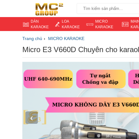
DÀN
LOA
MICRO
MAI
KARAOKE
KARAOKE
KARAOKE
KAR
Trang chủ
MICRO KARAOKE
Micro E3 V660D Chuyên cho karao
‹