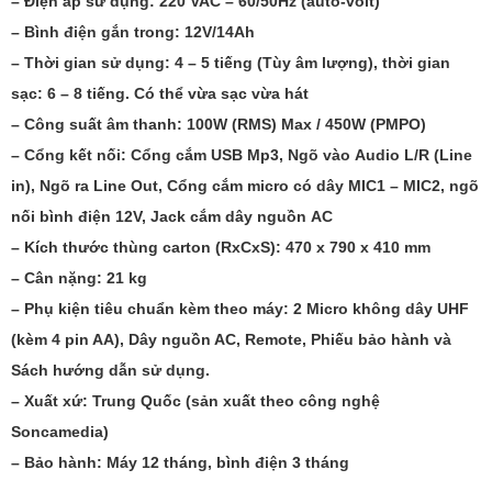
– Điện áp sử dụng: 220 VAC – 60/50Hz (auto-volt)
– Bình điện gắn trong: 12V/14Ah
– Thời gian sử dụng: 4 – 5 tiếng (Tùy âm lượng), thời gian
sạc: 6 – 8 tiếng. Có thể vừa sạc vừa hát
– Công suất âm thanh: 100W (RMS) Max / 450W (PMPO)
– Cổng kết nối: Cổng cắm USB Mp3, Ngõ vào Audio L/R (Line
in), Ngõ ra Line Out, Cổng cắm micro có dây MIC1 – MIC2, ngõ
nối bình điện 12V, Jack cắm dây nguồn AC
– Kích thước thùng carton (RxCxS): 470 x 790 x 410 mm
– Cân nặng: 21 kg
– Phụ kiện tiêu chuẩn kèm theo máy: 2 Micro không dây UHF
(kèm 4 pin AA), Dây nguồn AC, Remote, Phiếu bảo hành và
Sách hướng dẫn sử dụng.
– Xuất xứ: Trung Quốc (sản xuất theo công nghệ
Soncamedia)
– Bảo hành: Máy 12 tháng, bình điện 3 tháng