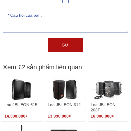
Xem
12
sản phẩm liên quan
Loa JBL EON 615
Loa JBL EON 612
Loa JBL EON
208P
14.390.000₫
13.390.000₫
16.900.000₫