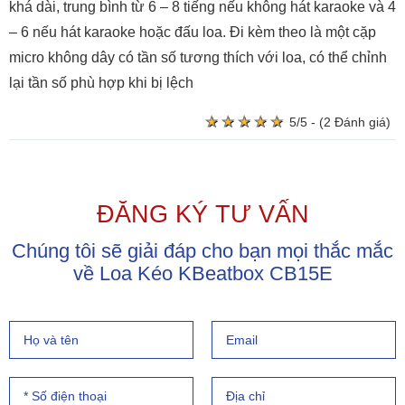
khá dài, trung bình từ 6 – 8 tiếng nếu không hát karaoke và 4
– 6 nếu hát karaoke hoặc đấu loa. Đi kèm theo là một cặp
micro không dây có tần số tương thích với loa, có thể chỉnh
lại tần số phù hợp khi bị lệch
★
★
★
★
★
★
★
★
★
★
5/5 - (2 Đánh giá)
ĐĂNG KÝ TƯ VẤN
Chúng tôi sẽ giải đáp cho bạn mọi thắc mắc
về Loa Kéo KBeatbox CB15E