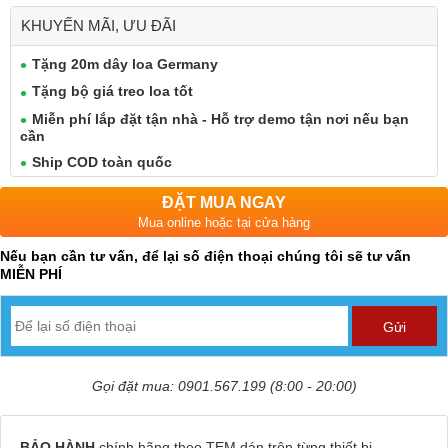
KHUYẾN MÃI, ƯU ĐÃI
Tặng 20m dây loa Germany
Tặng bộ giá treo loa tốt
Miễn phí lắp đặt tận nhà - Hỗ trợ demo tận nơi nếu bạn
cần
Ship COD toàn quốc
ĐẶT MUA NGAY
Mua online hoặc tại cửa hàng
Nếu bạn cần tư vấn, để lại số điện thoại chúng tôi sẽ tư vấn
MIỄN PHÍ
Gọi đặt mua: 0901.567.199 (8:00 - 20:00)
BẢO HÀNH
chính hãng theo TEM dán trên từng thiết bị