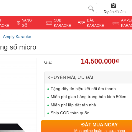
Dự án đã làm
N
VANG
SUB
ĐẦU
AMPL
AOKE
SỐ
KARAOKE
KARAOKE
KARA
Amply Karaoke
ng số micro
14.500.000₫
Giá:
KHUYẾN MÃI, ƯU ĐÃI
Tặng dây tín hiệu kết nối âm thanh
Miễn phí giao hàng trong bán kính 50km
Miễn phí lắp đặt tận nhà
Ship COD toàn quốc
ĐẶT MUA NGAY
Mua online hoặc tại cửa hàng