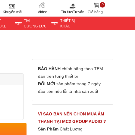
0
Khuyến mãi
Video
Tin tức/Tư vấn
Giỏ hàng
Y
TIVI
THIẾT BỊ
OKE
CƯỜNG LỰC
KHÁC
BẢO HÀNH
chính hãng theo TEM
dán trên từng thiết bị
ĐỔI MỚI
sản phẩm trong 7 ngày
đầu tiên nếu lỗi từ nhà sản xuất
VÌ SAO BẠN NÊN CHỌN MUA ÂM
THANH TẠI MC2 GROUP AUDIO ?
Sản Phẩm
Chất Lượng