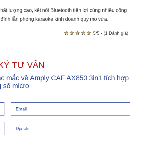
 lượng cao, kết nối Bluetooth tiện lợi cùng nhiều cổng
ia đình lẫn phòng karaoke kinh doanh quy mô vừa.
★
★
★
★
★
★
★
★
★
★
5/5 - (1 Đánh giá)
KÝ TƯ VẤN
hắc mắc về Amply CAF AX850 3in1 tích hợp
 số micro