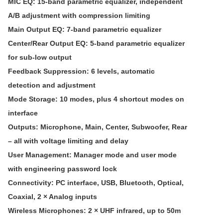
MIC EQ: 15-band parametric equalizer, independent
A/B adjustment with compression limiting
Main Output EQ: 7-band parametric equalizer
Center/Rear Output EQ: 5-band parametric equalizer
for sub-low output
Feedback Suppression: 6 levels, automatic
detection and adjustment
Mode Storage: 10 modes, plus 4 shortcut modes on
interface
Outputs: Microphone, Main, Center, Subwoofer, Rear
– all with voltage limiting and delay
User Management: Manager mode and user mode
with engineering password lock
Connectivity: PC interface, USB, Bluetooth, Optical,
Coaxial, 2 × Analog inputs
Wireless Microphones: 2 × UHF infrared, up to 50m