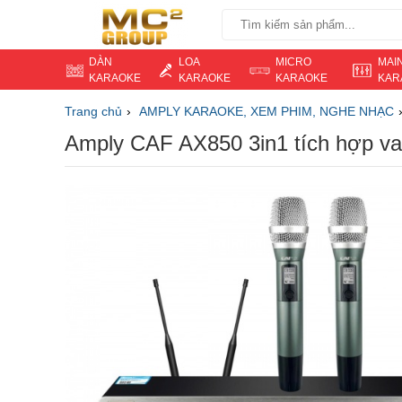
DÀN
LOA
MICRO
MAI
KARAOKE
KARAOKE
KARAOKE
KAR
Trang chủ
AMPLY KARAOKE, XEM PHIM, NGHE NHẠC
Amply CAF AX850 3in1 tích hợp va