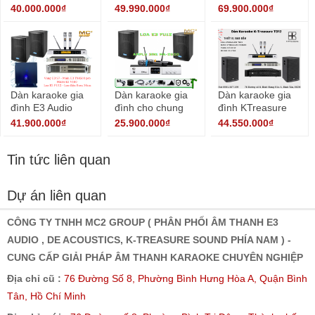
được yêu thích
cấp 02
2023 ( 01 )
40.000.000₫
49.990.000₫
69.900.000₫
Dàn karaoke gia
Dàn karaoke gia
Dàn karaoke gia
đình E3 Audio
đình cho chung
đình KTreasure
2023 số 03
cư 2024 số 4
TD12 mới nhất
41.900.000₫
25.900.000₫
44.550.000₫
Tin tức liên quan
Dự án liên quan
CÔNG TY TNHH MC2 GROUP ( PHÂN PHỐI ÂM THANH E3
AUDIO , DE ACOUSTICS, K-TREASURE SOUND PHÍA NAM ) -
CUNG CẤP GIẢI PHÁP ÂM THANH KARAOKE CHUYÊN NGHIỆP
Địa chỉ cũ :
76 Đường Số 8, Phường Bình Hưng Hòa A, Quận Bình
Tân, Hồ Chí Minh