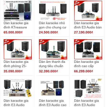
Dàn karaoke gia
Dàn karaoke nhỏ
Dàn karaoke gia
đình KTreasure
gọn cho chung cư
đình E3 Audio bán
CS12
không gian nhỏ
chạy
65.000.000₫
24.500.000₫
27.190.000₫
Dàn karaoke gia
Dàn âm thanh đa
Dàn karaoke gia
đình phòng 25-
dụng tiêu chuẩn
đình cao cấp
30m2 thương hiệu
karaoke, xem
35.090.000₫
32.390.000₫
66.299.000₫
E3 Audio
phim, nghe nhạc
Dàn karaoke gia
Dàn karaoke gia
Dàn karaoke gia
đình E3 Audio
đình E3 Audio cao
đình E3 Audio