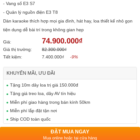
- Vang số E3 S7
- Quản lý nguồn điện E3 T8
Dàn karaoke thích hợp mọi gia đình, hát hay, loa thiết kế nhỏ gọn
tiện dụng dễ bài trí trong không gian hẹp
74.900.000₫
Giá:
Giá thị trường:
82.300.000₫
Tiết kiệm:
7.400.000₫
-9%
KHUYẾN MÃI, ƯU ĐÃI
Tặng 10m dây loa trị giá 150.000đ
Tặng giá treo loa, dây AV tín hiệu
Miễn phí giao hàng trong bán kính 50km
Miễn phí lắp đặt tận nơi
Ship COD toàn quốc
ĐẶT MUA NGAY
Mua online hoặc tại cửa hàng