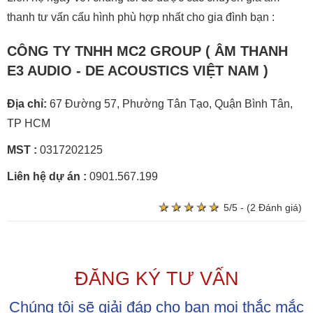
thanh tư vấn cấu hình phù hợp nhất cho gia đình bạn :
CÔNG TY TNHH MC2 GROUP ( ÂM THANH
E3 AUDIO - DE ACOUSTICS VIỆT NAM )
Địa chỉ:
67 Đường 57, Phường Tân Tạo, Quận Bình Tân,
TP HCM
MST :
0317202125
Liên hệ dự án :
0901.567.199
★
★
★
★
★
★
★
★
★
★
5/5 - (2 Đánh giá)
ĐĂNG KÝ TƯ VẤN
Chúng tôi sẽ giải đáp cho bạn mọi thắc mắc