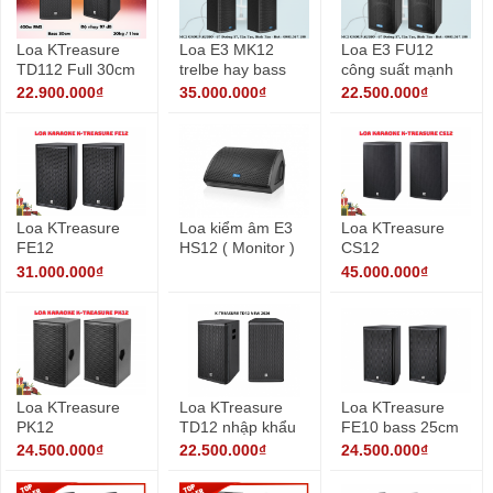
Loa KTreasure
Loa E3 MK12
Loa E3 FU12
TD112 Full 30cm
trelbe hay bass
công suất mạnh
nhập khẩu
khỏe
mẽ cho karaoke
22.900.000₫
35.000.000₫
22.500.000₫
Loa KTreasure
Loa kiểm âm E3
Loa KTreasure
FE12
HS12 ( Monitor )
CS12
31.000.000₫
45.000.000₫
Loa KTreasure
Loa KTreasure
Loa KTreasure
PK12
TD12 nhập khẩu
FE10 bass 25cm
chính hãng
24.500.000₫
22.500.000₫
24.500.000₫