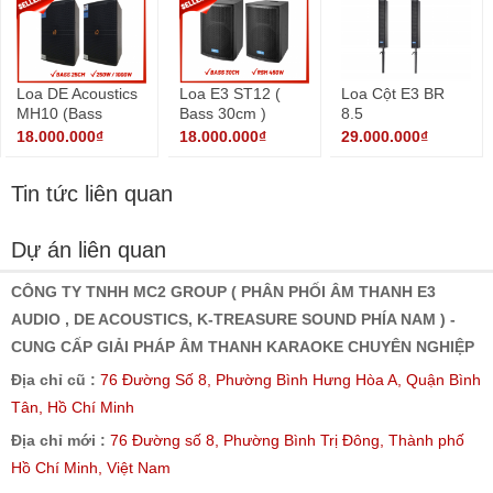
Loa DE Acoustics
Loa E3 ST12 (
Loa Cột E3 BR
MH10 (Bass
Bass 30cm )
8.5
25cm)
18.000.000₫
18.000.000₫
29.000.000₫
Tin tức liên quan
Dự án liên quan
CÔNG TY TNHH MC2 GROUP ( PHÂN PHỐI ÂM THANH E3
AUDIO , DE ACOUSTICS, K-TREASURE SOUND PHÍA NAM ) -
CUNG CẤP GIẢI PHÁP ÂM THANH KARAOKE CHUYÊN NGHIỆP
Địa chỉ cũ :
76 Đường Số 8, Phường Bình Hưng Hòa A, Quận Bình
Tân, Hồ Chí Minh
Địa chỉ mới :
76 Đường số 8, Phường Bình Trị Đông, Thành phố
Hồ Chí Minh, Việt Nam