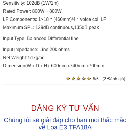
Sensitivity: 102dB (1W/1m)
Rated Power: 800W + 800W
LF Components: 1×18＂(460mm)/4＂voice coil LF
Maximum SPL: 129dB continuous,135dB peak
Input Type: Balanced Differential line
Input Impedance: Line:20k ohms
Net Weight: 51kg/pc
Dimension(W x D x H): 600mm x740mm x700mm
★
★
★
★
★
★
★
★
★
★
5/5 - (2 Đánh giá)
ĐĂNG KÝ TƯ VẤN
Chúng tôi sẽ giải đáp cho bạn mọi thắc mắc
về Loa E3 TFA18A