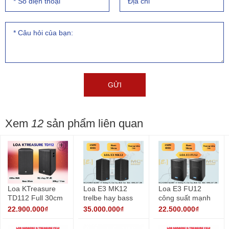
Xem
12
sản phẩm liên quan
Loa KTreasure
Loa E3 MK12
Loa E3 FU12
TD112 Full 30cm
trelbe hay bass
công suất mạnh
nhập khẩu
khỏe
mẽ cho karaoke
22.900.000₫
35.000.000₫
22.500.000₫