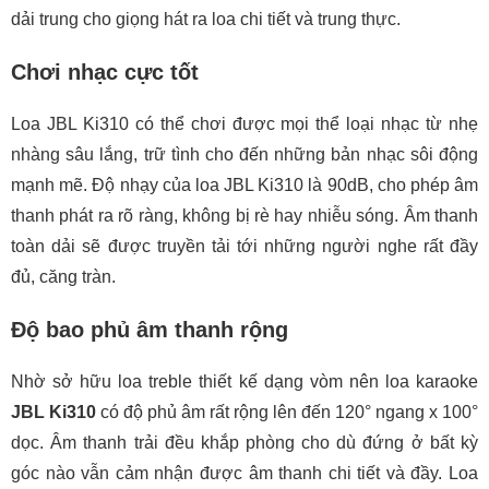
dải trung cho giọng hát ra loa chi tiết và trung thực.
Chơi nhạc cực tốt
Loa JBL Ki310 có thể chơi được mọi thể loại nhạc từ nhẹ
nhàng sâu lắng, trữ tình cho đến những bản nhạc sôi động
mạnh mẽ. Độ nhạy của loa JBL Ki310 là 90dB, cho phép âm
thanh phát ra rõ ràng, không bị rè hay nhiễu sóng. Âm thanh
toàn dải sẽ được truyền tải tới những người nghe rất đầy
đủ, căng tràn.
Độ bao phủ âm thanh rộng
Nhờ sở hữu loa treble thiết kế dạng vòm nên loa karaoke
JBL Ki310
có độ phủ âm rất rộng lên đến 120° ngang x 100°
dọc. Âm thanh trải đều khắp phòng cho dù đứng ở bất kỳ
góc nào vẫn cảm nhận được âm thanh chi tiết và đầy. Loa