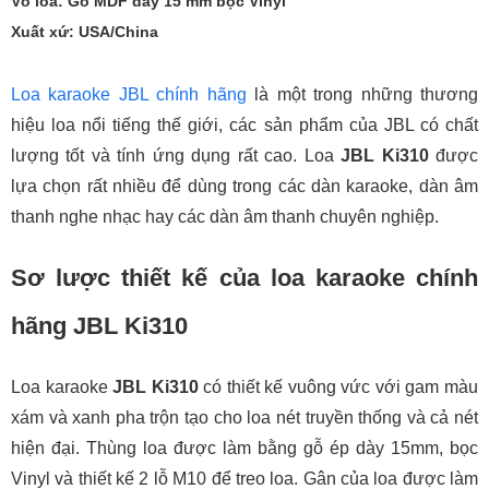
Vỏ loa: Gỗ MDF dày 15 mm bọc Vinyl
Xuất xứ: USA/China
Loa karaoke JBL chính hãng
là một trong những thương
hiệu loa nổi tiếng thế giới, các sản phẩm của JBL có chất
lượng tốt và tính ứng dụng rất cao. Loa
JBL Ki310
được
lựa chọn rất nhiều để dùng trong các dàn karaoke, dàn âm
thanh nghe nhạc hay các dàn âm thanh chuyên nghiệp.
Sơ lược thiết kế của loa karaoke chính
hãng
JBL Ki310
Loa karaoke
JBL Ki310
có thiết kế vuông vức với gam màu
xám và xanh pha trộn tạo cho loa nét truyền thống và cả nét
hiện đại. Thùng loa được làm bằng gỗ ép dày 15mm, bọc
Vinyl và thiết kế 2 lỗ M10 để treo loa. Gân của loa được làm