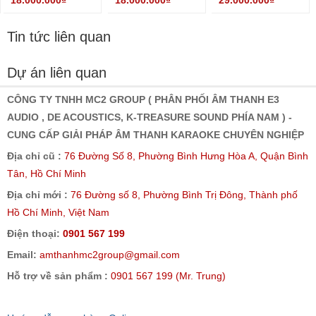
18.000.000₫
18.000.000₫
29.000.000₫
Tin tức liên quan
Dự án liên quan
CÔNG TY TNHH MC2 GROUP ( PHÂN PHỐI ÂM THANH E3
AUDIO , DE ACOUSTICS, K-TREASURE SOUND PHÍA NAM ) -
CUNG CẤP GIẢI PHÁP ÂM THANH KARAOKE CHUYÊN NGHIỆP
Địa chỉ cũ :
76 Đường Số 8, Phường Bình Hưng Hòa A, Quận Bình
Tân, Hồ Chí Minh
Địa chỉ mới :
76 Đường số 8, Phường Bình Trị Đông, Thành phố
Hồ Chí Minh, Việt Nam
Điện thoại:
0901 567 199
Email:
amthanhmc2group@gmail.com
Hỗ trợ về sản phẩm :
0901 567 199 (Mr. Trung)