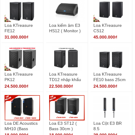
Loa KTreasure
Loa kiểm âm E3
Loa KTreasure
FE12
HS12 ( Monitor )
CS12
31.000.000₫
45.000.000₫
Loa KTreasure
Loa KTreasure
Loa KTreasure
PK12
TD12 nhập khẩu
FE10 bass 25cm
chính hãng
24.500.000₫
22.500.000₫
24.500.000₫
Loa DE Acoustics
Loa E3 ST12 (
Loa Cột E3 BR
MH10 (Bass
Bass 30cm )
8.5
25cm)