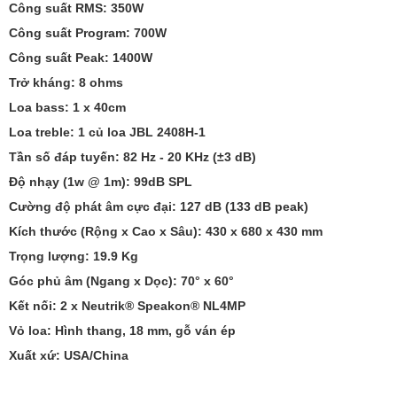
Công suất RMS: 350W
Công suất Program: 700W
Công suất Peak: 1400W
Trở kháng: 8 ohms
Loa bass: 1 x 40cm
Loa treble: 1 củ loa JBL 2408H-1
Tần số đáp tuyến: 82 Hz - 20 KHz (±3 dB)
Độ nhạy (1w @ 1m): 99dB SPL
Cường độ phát âm cực đại: 127 dB (133 dB peak)
Kích thước (Rộng x Cao x Sâu): 430 x 680 x 430 mm
Trọng lượng: 19.9 Kg
Góc phủ âm (Ngang x Dọc): 70° x 60°
Kết nối: 2 x Neutrik® Speakon® NL4MP
Vỏ loa: Hình thang, 18 mm, gỗ ván ép
Xuất xứ: USA/China