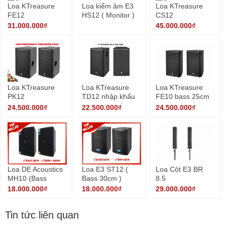
Loa KTreasure
Loa kiểm âm E3
Loa KTreasure
FE12
HS12 ( Monitor )
CS12
31.000.000₫
45.000.000₫
Loa KTreasure
Loa KTreasure
Loa KTreasure
PK12
TD12 nhập khẩu
FE10 bass 25cm
chính hãng
24.500.000₫
22.500.000₫
24.500.000₫
Loa DE Acoustics
Loa E3 ST12 (
Loa Cột E3 BR
MH10 (Bass
Bass 30cm )
8.5
25cm)
18.000.000₫
18.000.000₫
29.000.000₫
Tin tức liên quan