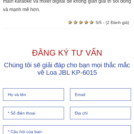
main karaoke và mixer digital để không gian giải trí sôi động
và mạnh mẽ hơn.
★
★
★
★
★
★
★
★
★
★
5/5 - (2 Đánh giá)
ĐĂNG KÝ TƯ VẤN
Chúng tôi sẽ giải đáp cho bạn mọi thắc mắc
về Loa JBL KP-6015