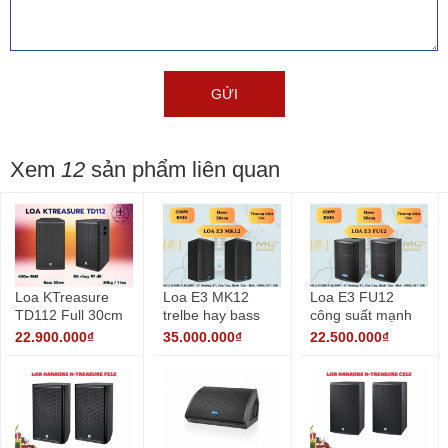
Xem
12
sản phẩm liên quan
Loa KTreasure
Loa E3 MK12
Loa E3 FU12
TD112 Full 30cm
trelbe hay bass
công suất mạnh
nhập khẩu
khỏe
mẽ cho karaoke
22.900.000₫
35.000.000₫
22.500.000₫