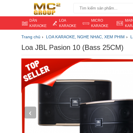
DÀN
LOA
MICRO
MAI
KARAOKE
KARAOKE
KARAOKE
KAR
Trang chủ
LOA KARAOKE, NGHE NHẠC, XEM PHIM
L
Loa JBL Pasion 10 (Bass 25CM)
‹