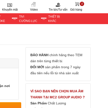
0
Khuyến mãi
Video
Tin tức/Tư vấn
Giỏ hàng
Y
TIVI
THIẾT BỊ
OKE
CƯỜNG LỰC
KHÁC
BẢO HÀNH
chính hãng theo TEM
dán trên từng thiết bị
ĐỔI MỚI
sản phẩm trong 7 ngày
đầu tiên nếu lỗi từ nhà sản xuất
ận nơi
VÌ SAO BẠN NÊN CHỌN MUA ÂM
THANH TẠI MC2 GROUP AUDIO ?
Sản Phẩm
Chất Lượng