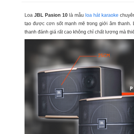
Loa
JBL Pasion 10
là mẫu
loa hát karaoke
chuyên
tạo được cơn sốt mạnh mẽ trong giới âm thanh.
thanh đánh giá rất cao không chỉ chất lượng mà thi