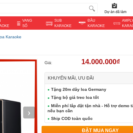
Dự án đã làm
N
VANG
SUB
ĐẦU
AMPL
AOKE
SỐ
KARAOKE
KARAOKE
KARA
oa Karaoke
14.000.000₫
Giá:
KHUYẾN MÃI, ƯU ĐÃI
Tặng 20m dây loa Germany
Tặng bộ giá treo loa tốt
Miễn phí lắp đặt tận nhà - Hỗ trợ demo t
›
nếu bạn cần
Ship COD toàn quốc
ĐẶT MUA NGAY