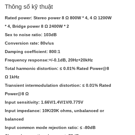
Thông số kỹ thuật
Rated power: Stereo power 8 Ω 800W * 4, 4 Ω 1200W
* 4, Bridge power 8 Ω 2400W * 2
Sex to noise ratio: 103dB
Conversion rate: 80v/us
Damping coefficient: 800:1
Frequency response:+/-0.1dB, 20Hz+20kHz
Total harmonic distortion: ≤ 0.01% Rated Power@8
Ω 1kHz
Transient intermodulation distortion: ≤ 0.01% Rated
Power@8 Ω
Input sensitivity: 1.66V/1.4V/1V/0.775V
Input impedance: 10K/20K ohms, unbalanced or
balanced
Input common mode rejection ratio: ≤ -80dB