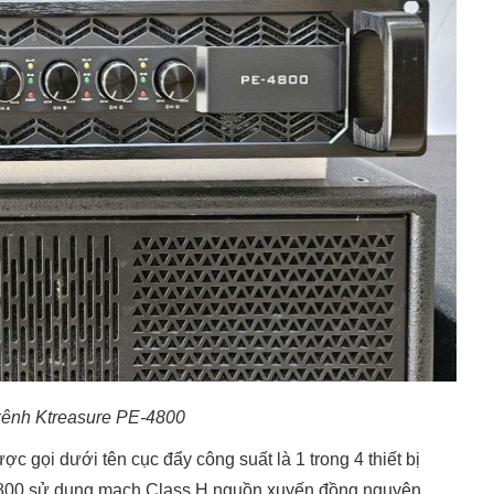
kênh Ktreasure PE-4800
 gọi dưới tên cục đẩy công suất là 1 trong 4 thiết bị
4800 sử dụng mạch Class H nguồn xuyến đồng nguyên