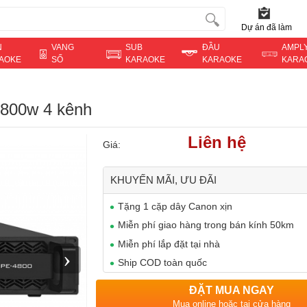
Dự án đã làm
N
VANG
SUB
ĐẦU
AMPL
AOKE
SỐ
KARAOKE
KARAOKE
KARA
 800w 4 kênh
Liên hệ
Giá:
KHUYẾN MÃI, ƯU ĐÃI
Tặng 1 cặp dây Canon xịn
Miễn phí giao hàng trong bán kính 50km
Miễn phí lắp đặt tại nhà
›
Ship COD toàn quốc
ĐẶT MUA NGAY
Mua online hoặc tại cửa hàng