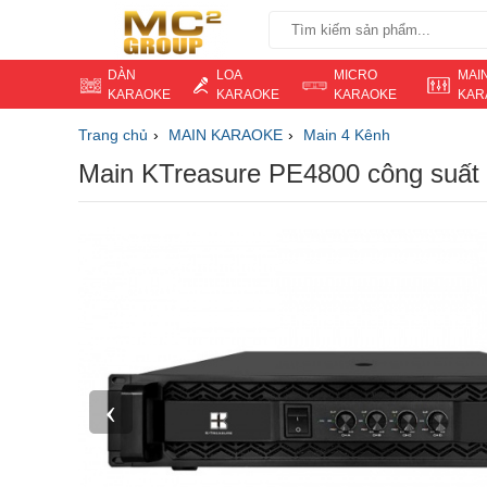
DÀN
LOA
MICRO
MAI
KARAOKE
KARAOKE
KARAOKE
KAR
Trang chủ
MAIN KARAOKE
Main 4 Kênh
Main KTreasure PE4800 công suất
‹