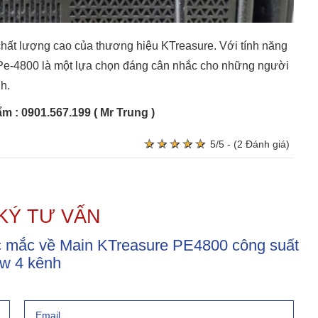
hất lượng cao của thương hiệu KTreasure. Với tính năng
 Pe-4800 là một lựa chọn đáng cân nhắc cho những người
h.
 : 0901.567.199 ( Mr Trung )
★
★
★
★
★
★
★
★
★
★
5/5 - (2 Đánh giá)
KÝ TƯ VẤN
ắc mắc về Main KTreasure PE4800 công suất
w 4 kênh