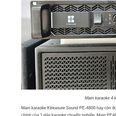
Main karaoke 4 
Main karaoke Ktreasure Sound PE-4800 hay còn được
chính của 1 dàn karaoke chuyên nghiệp. Main PE