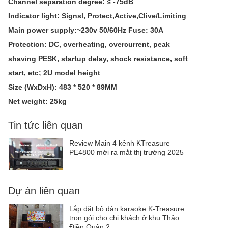
Channel separation degree: ≤ -75dB
Indicator light: Signsl, Protect,Active,Clive/Limiting
Main power supply:~230v 50/60Hz Fuse: 30A
Protection: DC, overheating, overcurrent, peak
shaving PESK, startup delay, shock resistance, soft
start, etc; 2U model height
Size (WxDxH): 483 * 520 * 89MM
Net weight: 25kg
Tin tức liên quan
Review Main 4 kênh KTreasure
PE4800 mới ra mắt thị trường 2025
Dự án liên quan
Lắp đặt bộ dàn karaoke K-Treasure
trọn gói cho chị khách ở khu Thảo
Điền Quận 2