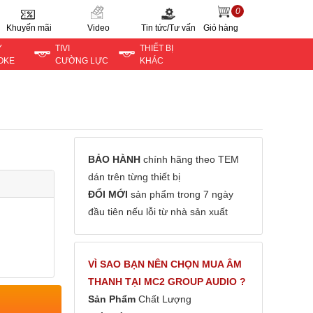
0
Khuyến mãi
Video
Tin tức/Tư vấn
Giỏ hàng
Y
TIVI
THIẾT BỊ
OKE
CƯỜNG LỰC
KHÁC
BẢO HÀNH
chính hãng theo TEM
dán trên từng thiết bị
ĐỔI MỚI
sản phẩm trong 7 ngày
đầu tiên nếu lỗi từ nhà sản xuất
VÌ SAO BẠN NÊN CHỌN MUA ÂM
THANH TẠI MC2 GROUP AUDIO ?
Sản Phẩm
Chất Lượng