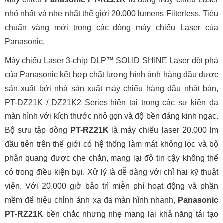
nhỏ nhất và nhẹ nhất thế giới 20.000 lumens Filterless. Tiêu
chuẩn vàng mới trong các dòng máy chiếu Laser của
Panasonic.
Máy chiếu Laser 3-chip DLP™ SOLID SHINE Laser đột phá
của Panasonic kết hợp chất lượng hình ảnh hàng đầu được
sản xuất bởi nhà sản xuất máy chiếu hàng đầu nhật bản,
PT-DZ21K / DZ21K2 Series hiện tại trong các sự kiện đa
màn hình với kích thước nhỏ gọn và độ bền đáng kinh ngạc.
Bộ sưu tập dòng
PT-RZ21K
là máy chiếu laser 20.000 lm
đầu tiên trên thế giới có hệ thống làm mát không lọc và bộ
phận quang được che chắn, mang lại độ tin cậy không thể
có trong điều kiện bụi. Xử lý là dễ dàng với chỉ hai kỹ thuật
viên. Với 20.000 giờ bảo trì miễn phí hoạt động và phần
mềm để hiệu chỉnh ánh xạ đa màn hình nhanh,
Panasonic
PT-RZ21K
bền chắc nhưng nhẹ mang lại khả năng tái tạo