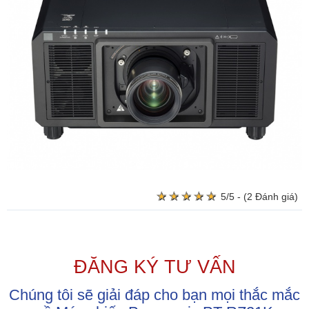
★
★
★
★
★
★
★
★
★
★
5/5 - (2 Đánh giá)
ĐĂNG KÝ TƯ VẤN
Chúng tôi sẽ giải đáp cho bạn mọi thắc mắc