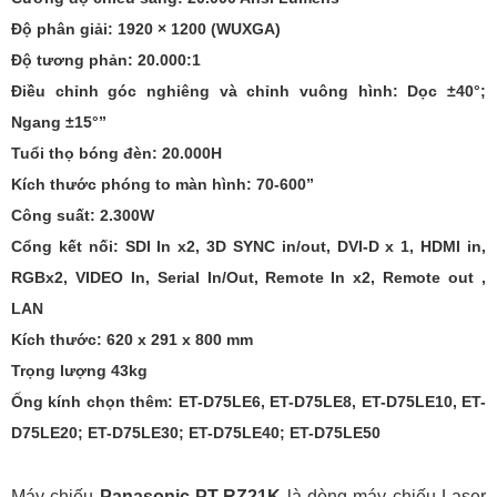
Độ phân giải: 1920 × 1200 (WUXGA)
Độ tương phản: 20.000:1
Điều chỉnh góc nghiêng và chỉnh vuông hình: Dọc ±40°;
Ngang ±15°”
Tuổi thọ bóng đèn: 20.000H
Kích thước phóng to màn hình: 70-600”
Công suất: 2.300W
Cổng kết nối: SDI In x2, 3D SYNC in/out, DVI-D x 1, HDMI in,
RGBx2, VIDEO In, Serial In/Out, Remote In x2, Remote out ,
LAN
Kích thước: 620 x 291 x 800 mm
Trọng lượng 43kg
Ống kính chọn thêm: ET-D75LE6, ET-D75LE8, ET-D75LE10, ET-
D75LE20; ET-D75LE30; ET-D75LE40; ET-D75LE50
Máy chiếu
Panasonic PT-RZ21K
là dòng máy chiếu Laser