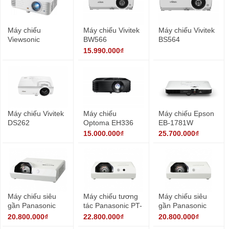
Máy chiếu
Máy chiếu Vivitek
Máy chiếu Vivitek
Viewsonic
BW566
BS564
PX701HD
15.990.000₫
Máy chiếu Vivitek
Máy chiếu
Máy chiếu Epson
DS262
Optoma EH336
EB-1781W
15.000.000₫
25.700.000₫
Máy chiếu siêu
Máy chiếu tương
Máy chiếu siêu
gần Panasonic
tác Panasonic PT-
gần Panasonic
PT-TW370
TW351R
PT-TX430
20.800.000₫
22.800.000₫
20.800.000₫