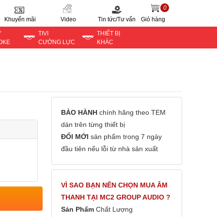
0
Khuyến mãi
Video
Tin tức/Tư vấn
Giỏ hàng
Y
TIVI
THIẾT BỊ
OKE
CƯỜNG LỰC
KHÁC
BẢO HÀNH
chính hãng theo TEM
dán trên từng thiết bị
ĐỔI MỚI
sản phẩm trong 7 ngày
đầu tiên nếu lỗi từ nhà sản xuất
VÌ SAO BẠN NÊN CHỌN MUA ÂM
THANH TẠI MC2 GROUP AUDIO ?
Sản Phẩm
Chất Lượng