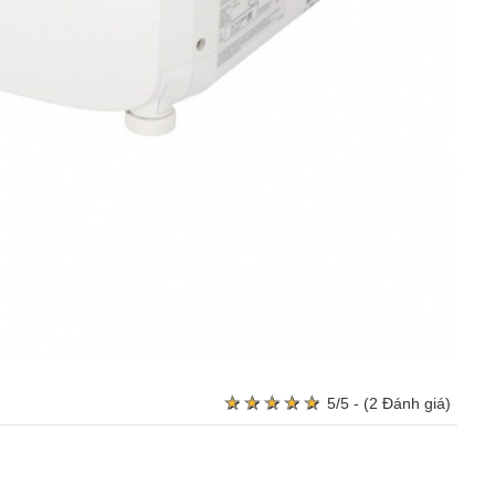
★
★
★
★
★
★
★
★
★
★
5/5 - (2 Đánh giá)