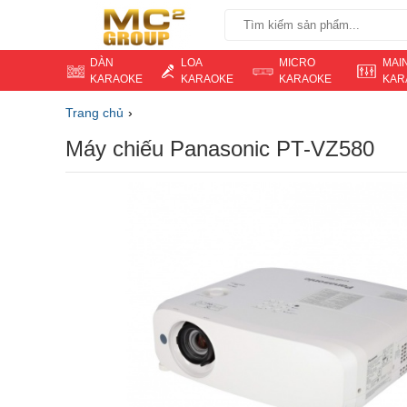
DÀN
LOA
MICRO
MAI
KARAOKE
KARAOKE
KARAOKE
KAR
Trang chủ
Máy chiếu Panasonic PT-VZ580