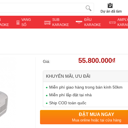
Dự án đã làm
N
VANG
SUB
ĐẦU
AMPL
AOKE
SỐ
KARAOKE
KARAOKE
KARA
55.800.000₫
Giá:
KHUYẾN MÃI, ƯU ĐÃI
Miễn phí giao hàng trong bán kính 50km
Miễn phí lắp đặt tại nhà
Ship COD toàn quốc
ĐẶT MUA NGAY
Mua online hoặc tại cửa hàng