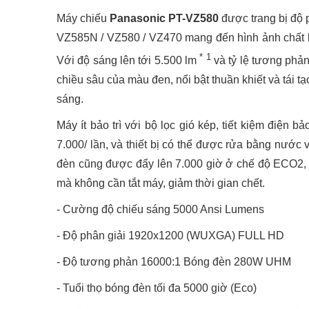
Máy chiếu
Panasonic PT-VZ580
được trang bị độ 
VZ585N / VZ580 / VZ470 mang đến hình ảnh chất l
* 1
Với độ sáng lên tới 5.500 lm
và tỷ lệ tương phả
chiều sâu của màu đen, nổi bật thuần khiết và tái t
sáng.
Máy ít bảo trì với bộ lọc gió kép, tiết kiệm điện 
7.000/ lần, và thiết bị có thể được rửa bằng nước v
đèn cũng được đẩy lên 7.000 giờ ở chế độ ECO2, c
mà không cần tắt máy, giảm thời gian chết.
- Cường độ chiếu sáng 5000 Ansi Lumens
- Độ phân giải 1920x1200 (WUXGA) FULL HD
- Độ tương phản 16000:1 Bóng đèn 280W UHM
- Tuổi thọ bóng đèn tối đa 5000 giờ (Eco)