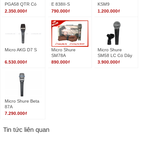
PGA58 QTR Có
E 838II-S
KSM9
Dây đi Kèm
2.350.000₫
790.000₫
1.200.000₫
Micro AKG D7 S
Micro Shure
Micro Shure
SM78A
SM58 LC Có Dây
6.530.000₫
890.000₫
3.900.000₫
Micro Shure Beta
87A
7.290.000₫
Tin tức liên quan