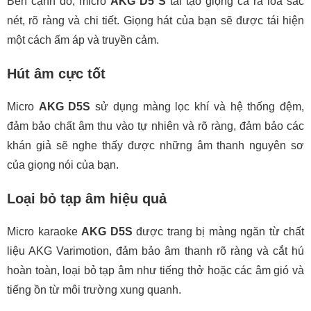
Bên cạnh đó, micro
AKG D5 S
tái tạo giọng ca ra loa sắc
nét, rõ ràng và chi tiết. Giọng hát của bạn sẽ được tái hiện
một cách ấm áp và truyền cảm.
Hút âm cực tốt
Micro
AKG D5S
sử dụng màng lọc khí và hệ thống đệm,
đảm bảo chất âm thu vào tự nhiên và rõ ràng, đảm bảo các
khán giả sẽ nghe thấy được những âm thanh nguyên sơ
của giọng nói của bạn.
Loại bỏ tạp âm hiệu quả
Micro karaoke
AKG D5S
được trang bị màng ngăn từ chất
liệu AKG Varimotion, đảm bảo âm thanh rõ ràng và cắt hú
hoàn toàn, loại bỏ tạp âm như tiếng thở hoặc các âm gió và
tiếng ồn từ môi trường xung quanh.