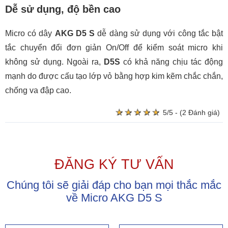
Dễ sử dụng, độ bền cao
Micro có dây
AKG D5 S
dễ dàng sử dụng với công tắc bật
tắc chuyển đổi đơn giản On/Off để kiểm soát micro khi
không sử dụng. Ngoài ra,
D5S
có khả năng chịu tác động
mạnh do được cấu tạo lớp vỏ bằng hợp kim kẽm chắc chắn,
chống va đập cao.
★
★
★
★
★
★
★
★
★
★
5/5 - (2 Đánh giá)
ĐĂNG KÝ TƯ VẤN
Chúng tôi sẽ giải đáp cho bạn mọi thắc mắc
về Micro AKG D5 S