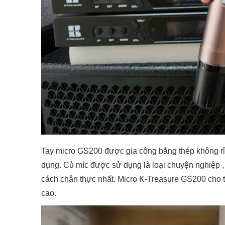
Tay micro GS200 được gia công bằng thép không rỉ ,
dụng. Củ míc được sử dụng là loại chuyện nghiệp ,
cách chân thực nhất. Micro K-Treasure GS200 cho 
cao.