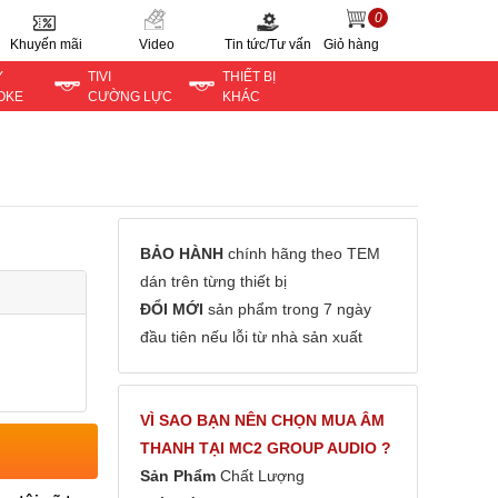
0
Khuyến mãi
Video
Tin tức/Tư vấn
Giỏ hàng
Y
TIVI
THIẾT BỊ
OKE
CƯỜNG LỰC
KHÁC
BẢO HÀNH
chính hãng theo TEM
dán trên từng thiết bị
ĐỔI MỚI
sản phẩm trong 7 ngày
đầu tiên nếu lỗi từ nhà sản xuất
VÌ SAO BẠN NÊN CHỌN MUA ÂM
THANH TẠI MC2 GROUP AUDIO ?
Sản Phẩm
Chất Lượng