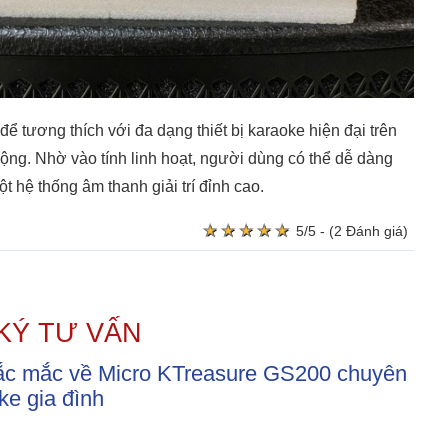
để tương thích với đa dạng thiết bị karaoke hiện đại trên
động. Nhờ vào tính linh hoạt, người dùng có thể dễ dàng
ột hệ thống âm thanh giải trí đỉnh cao.
★
★
★
★
★
★
★
★
★
★
5/5 - (2 Đánh giá)
KÝ TƯ VẤN
thắc mắc về Micro KTreasure GS200 chuyên
ke gia đình