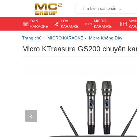
DÀN
LOA
MICRO
MAI
KARAOKE
KARAOKE
KARAOKE
KAR
Trang chủ
MICRO KARAOKE
Micro Không Dây
Micro KTreasure GS200 chuyên kar
‹