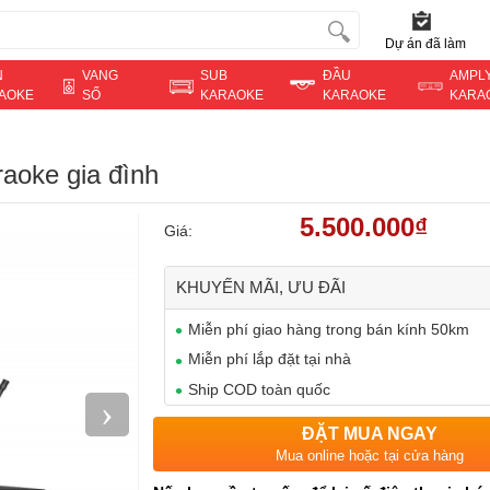
Dự án đã làm
N
VANG
SUB
ĐẦU
AMPL
AOKE
SỐ
KARAOKE
KARAOKE
KARA
aoke gia đình
5.500.000₫
Giá:
KHUYẾN MÃI, ƯU ĐÃI
Miễn phí giao hàng trong bán kính 50km
Miễn phí lắp đặt tại nhà
Ship COD toàn quốc
›
ĐẶT MUA NGAY
Mua online hoặc tại cửa hàng