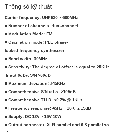
Thông số kỹ thuật
Carrier frequency: UHF630 ~ 690MHz
■ Number of channels: dual-channel
■ Modulation Mode: FM
■ Oscillation mode: PLL phase-
locked frequency synthesizer
■ Band width: 30MHz
■ Sensitivity: The degree of offset is equal to 25KHz,
Input 6dBv, S/N >60dB
■ Maximum deviation: ±45KHz
■ Comprehensive S/N ratio: >105dB
■ Comprehensive T.H.D: <0.7% @ 1KHz
■ Frequency response: 45Hz ~ 18KHz ±3dB
■ Supply: DC 12V ~ 16V 10W
■ Output connector: XLR parallel and 6.3 parallel so