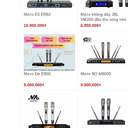
Micro E3 ER82
Micro không dây JBL
VM200 đầu thu sóng nhỏ
gọn
10.900.000₫
6.950.000₫
Micro De E800
Micro BO M8000
5.000.000₫
4.900.000₫