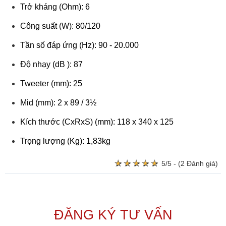
Trở kháng (Ohm): 6
Công suất (W): 80/120
Tần số đáp ứng (Hz): 90 - 20.000
Độ nhạy (dB ): 87
Tweeter (mm): 25
Mid (mm): 2 x 89 / 3½
Kích thước (CxRxS) (mm): 118 x 340 x 125
Trọng lượng (Kg): 1,83kg
★
★
★
★
★
★
★
★
★
★
5/5 - (2 Đánh giá)
ĐĂNG KÝ TƯ VẤN