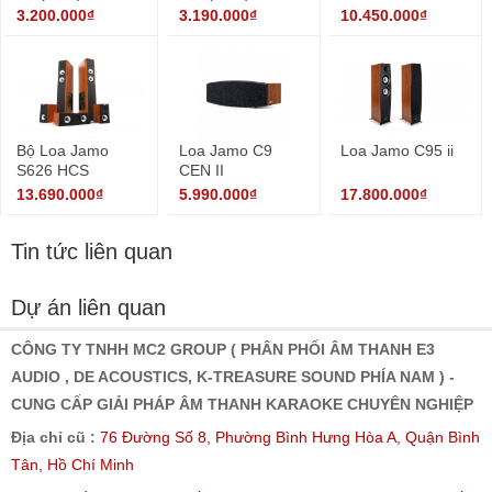
3.200.000₫
3.190.000₫
10.450.000₫
Bộ Loa Jamo
Loa Jamo C9
Loa Jamo C95 ii
S626 HCS
CEN II
13.690.000₫
5.990.000₫
17.800.000₫
Tin tức liên quan
Dự án liên quan
CÔNG TY TNHH MC2 GROUP ( PHÂN PHỐI ÂM THANH E3
AUDIO , DE ACOUSTICS, K-TREASURE SOUND PHÍA NAM ) -
CUNG CẤP GIẢI PHÁP ÂM THANH KARAOKE CHUYÊN NGHIỆP
Địa chỉ cũ :
76 Đường Số 8, Phường Bình Hưng Hòa A, Quận Bình
Tân, Hồ Chí Minh