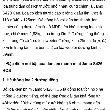
loa trung tâm có kích thước nhỏ nhắn, cũng chính là Jamo
S420 Cen. Loa có kích thước cao x rộng x sâu lần lượt là
118 x 340 x 125mm. Để đồng bộ với dàn âm thanh, loa
center cũng được làm từ gỗ MDF nên khối lượng loa khá
nhẹ, chỉ ở mức 1,83kg. Loa trung tâm 2 đường tiếng thùng
kín, trong đó có 1 củ loa tweeter đường kính 25mm được đặt
ở vị trí trung tâm, hai bên là 2 củ loa woofer đường kính chỉ
89mm.
II. Đặc điểm nổi bật của dàn âm thanh mini Jamo S426
HCS
1. Hệ thống loa 2 đường tiếng
Bộ loa xem phim Jamo S426 HCS là dòng loa tích hợp hệ
thống 2 đường tiếng, có thể đáp ứng dải tần khá rộng từ
48Hz đến 20kHz cùng mức trở kháng 6 ohms mang đến
chất âm mạnh mẽ và chắc chắn. Âm thanh ra loa đạt độ chi