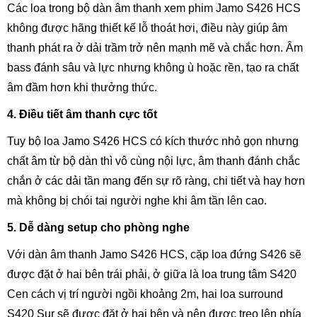
Các loa trong bộ dàn âm thanh xem phim Jamo S426 HCS
không được hãng thiết kế lỗ thoát hơi, điều này giúp âm
thanh phát ra ở dải trầm trở nên mạnh mẽ và chắc hơn. Âm
bass đánh sâu và lực nhưng không ù hoặc rền, tạo ra chất
âm đầm hơn khi thưởng thức.
4. Điều tiết âm thanh cực tốt
Tuy bộ loa Jamo S426 HCS có kích thước nhỏ gọn nhưng
chất âm từ bộ dàn thì vô cùng nội lực, âm thanh đánh chắc
chắn ở các dải tần mang đến sự rõ ràng, chi tiết và hay hơn
mà không bị chói tai người nghe khi âm tần lên cao.
5. Dễ dàng setup cho phòng nghe
Với dàn âm thanh Jamo S426 HCS, cặp loa đứng S426 sẽ
được đặt ở hai bên trái phải, ở giữa là loa trung tâm S420
Cen cách vị trí người ngồi khoảng 2m, hai loa surround
S420 Sur sẽ được đặt ở hai bên và nên được treo lên phía