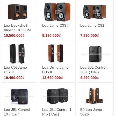
Loa Bookshelf
Loa Jamo C93 II
Loa Jamo C91 II
Klipsch RP500M
10.500.000₫
9.190.000₫
7.890.000₫
Loa Cột Jamo
Loa Đứng Jamo
Loa JBL Control
C97 II
C95 II
25-1 ( Cái )
19.490.000₫
13.690.000₫
4.490.000₫
Loa JBL Control
Loa JBL Control 1
Bộ Loa Jamo
1X ( Cái )
Pro ( Cái )
S526