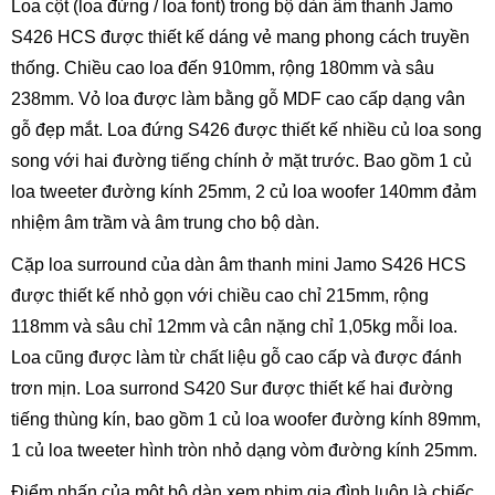
Loa cột (loa đứng / loa font) trong bộ dàn âm thanh Jamo
S426 HCS được thiết kế dáng vẻ mang phong cách truyền
thống. Chiều cao loa đến 910mm, rộng 180mm và sâu
238mm. Vỏ loa được làm bằng gỗ MDF cao cấp dạng vân
gỗ đẹp mắt. Loa đứng S426 được thiết kế nhiều củ loa song
song với hai đường tiếng chính ở mặt trước. Bao gồm 1 củ
loa tweeter đường kính 25mm, 2 củ loa woofer 140mm đảm
nhiệm âm trầm và âm trung cho bộ dàn.
Cặp loa surround của dàn âm thanh mini Jamo S426 HCS
được thiết kế nhỏ gọn với chiều cao chỉ 215mm, rộng
118mm và sâu chỉ 12mm và cân nặng chỉ 1,05kg mỗi loa.
Loa cũng được làm từ chất liệu gỗ cao cấp và được đánh
trơn mịn. Loa surrond S420 Sur được thiết kế hai đường
tiếng thùng kín, bao gồm 1 củ loa woofer đường kính 89mm,
1 củ loa tweeter hình tròn nhỏ dạng vòm đường kính 25mm.
Điểm nhấn của một bộ dàn xem phim gia đình luôn là chiếc