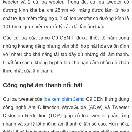
tweeter và 2 củ loa woofer. Trong đó, củ loa tweeter có
đường kính khá bé, chỉ 25mm với màng được làm từ hợp
chất tơ lụa mềm tổng hợp, 2 củ loa woofer có đường kính là
101.6mm giữ nhiệm vụ xử lý các dải tần âm thấp.
Các củ loa của Jamo C9 CEN II được thiết kế nằm trong
những khoang riêng nhưng vẫn phối hợp hài hòa và ổn định
với nhau cho khả năng tái tạo đầy đủ những dải âm thanh.
Chất âm sạch, không bị pha tạp cho bạn cảm nhận độ chân
thực nhất của âm thanh.
Công nghệ âm thanh nổi bật
Củ loa tweeter của
loa xem phim Jamo
C9 CEN II ứng dụng
công nghệ Anti-Diffraction WaveGuide (ADW) và Tweeter
Distortion Reduction (TDR) giúp củ loa tweeter phản ứng
nhanh và xử lý tốt những âm thanh ở tần số cao. Hơn nữa,