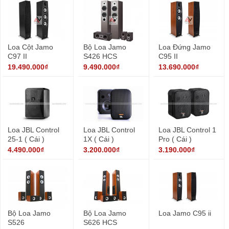
Loa Cột Jamo
Bộ Loa Jamo
Loa Đứng Jamo
C97 II
S426 HCS
C95 II
19.490.000₫
9.490.000₫
13.690.000₫
Loa JBL Control
Loa JBL Control
Loa JBL Control 1
25-1 ( Cái )
1X ( Cái )
Pro ( Cái )
4.490.000₫
3.200.000₫
3.190.000₫
Bộ Loa Jamo
Bộ Loa Jamo
Loa Jamo C95 ii
S526
S626 HCS