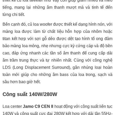
thiết kế củ loa tweeter như vậy còn giúp giảm nhiễu và méo
tiếng, mang lại những âm thanh mượt mà và tinh tế đến
từng chi tiết.
Bên cạnh đó, củ loa woofer được thiết kế dạng hình nón, với
màng loa được làm từ chất liệu hỗn hợp của nhôm hoặc
titan kết hợp với sợi gỗ dẻo được dệt tạo hình tổ ong đảm
bảo màng loa mỏng, nhẹ nhưng cực kỳ cứng cáp và độ bền
cao, đáp ứng nhanh các tần số âm thanh để cung cấp dải
âm trầm trung thực và tự nhiên nhất. Cùng với công nghệ
LDS (Long Displacement Surround), gân nhúng loại hoàn
toàn mới giúp cho những âm bass của loa trong, sạch và
sâu hơn bao giờ hết.
Công suất 140W/280W
Loa center
Jamo C9 CEN II
hoạt động với công suất liên tục
140W và công suất cực đại 280W kết hợp với dải tần 55Hz-