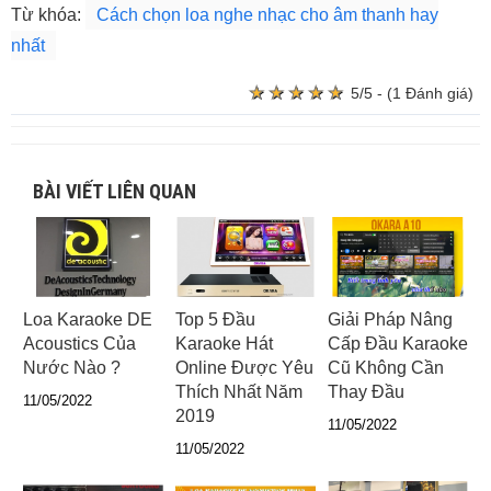
Từ khóa:
Cách chọn loa nghe nhạc cho âm thanh hay
nhất
★
★
★
★
★
★
★
★
★
★
5/5 - (1 Đánh giá)
BÀI VIẾT LIÊN QUAN
Loa Karaoke DE
Top 5 Đầu
Giải Pháp Nâng
Acoustics Của
Karaoke Hát
Cấp Đầu Karaoke
Nước Nào ?
Online Được Yêu
Cũ Không Cần
Thích Nhất Năm
Thay Đầu
11/05/2022
2019
11/05/2022
11/05/2022