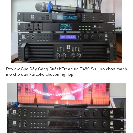
Review Cục Đẩy Công Suất KTreasure T480 Sự Lựa chọn mạnh
mẽ cho dàn karaoke chuyên nghiệp