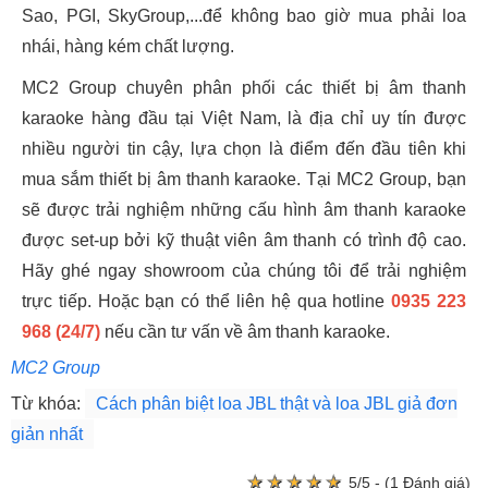
Sao, PGI, SkyGroup,...để không bao giờ mua phải loa
nhái, hàng kém chất lượng.
MC2 Group chuyên phân phối các thiết bị âm thanh
karaoke hàng đầu tại Việt Nam, là địa chỉ uy tín được
nhiều người tin cậy, lựa chọn là điểm đến đầu tiên khi
mua sắm thiết bị âm thanh karaoke. Tại MC2 Group, bạn
sẽ được trải nghiệm những cấu hình âm thanh karaoke
được set-up bởi kỹ thuật viên âm thanh có trình độ cao.
Hãy ghé ngay showroom của chúng tôi để trải nghiệm
trực tiếp. Hoặc bạn có thể liên hệ qua hotline
0935 223
968 (24/7)
nếu cần tư vấn về âm thanh karaoke.
MC2 Group
Từ khóa:
Cách phân biệt loa JBL thật và loa JBL giả đơn
giản nhất
★
★
★
★
★
★
★
★
★
★
5/5 - (1 Đánh giá)