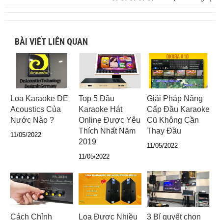
BÀI VIẾT LIÊN QUAN
Loa Karaoke DE
Top 5 Đầu
Giải Pháp Nâng
Acoustics Của
Karaoke Hát
Cấp Đầu Karaoke
Nước Nào ?
Online Được Yêu
Cũ Không Cần
Thích Nhất Năm
Thay Đầu
11/05/2022
2019
11/05/2022
11/05/2022
Cách Chỉnh
Loa Được Nhiều
3 Bí quyết chọn