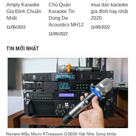
Amply Karaoke
Chủ Quán
mua dàn karaoke
Gia Đình Chuẩn
Karaoke Tin
gia đình hay nhất
Nhất
Dùng De
2020
Acoustics MH12
11/05/2022
11/05/2022
11/05/2022
TIN MỚI NHẤT
Review Mẫu Micro KTreasure GS600 Hát Nhẹ Sóng khỏe