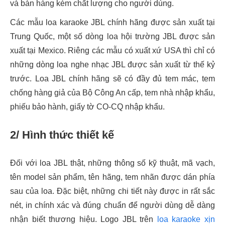
và bán hàng kém chất lượng cho người dùng.
Các mẫu loa karaoke JBL chính hãng được sản xuất tại
Trung Quốc, một số dòng loa hội trường JBL được sản
xuất tại Mexico. Riêng các mẫu có xuất xứ USA thì chỉ có
những dòng loa nghe nhạc JBL được sản xuất từ thế kỷ
trước. Loa JBL chính hãng sẽ có đầy đủ tem mác, tem
chống hàng giả của Bộ Công An cấp, tem nhà nhập khẩu,
phiếu bảo hành, giấy tờ CO-CQ nhập khẩu.
2/ Hình thức thiết kế
Đối với loa JBL thật, những thông số kỹ thuật, mã vạch,
tên model sản phẩm, tên hãng, tem nhãn được dán phía
sau của loa. Đặc biệt, những chi tiết này được in rất sắc
nét, in chính xác và đúng chuẩn để người dùng dễ dàng
nhận biết thương hiệu. Logo JBL trên
loa karaoke xịn