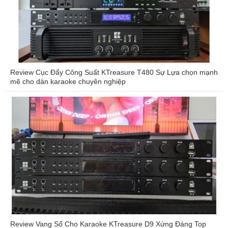
Review Cục Đẩy Công Suất KTreasure T480 Sự Lựa chọn mạnh
mẽ cho dàn karaoke chuyên nghiệp
Review Vang Số Cho Karaoke KTreasure D9 Xứng Đáng Top