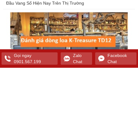
Đầu Vang Số Hiện Nay Trên Thị Trường
Gọi ngay
Zalo
Facebook
0901.567.199
Chat
Chat
Review đánh giá chi tiết dòng loa cho karaoke K-TREASURE
TD12
CÔNG TY TNHH MC2 GROUP ( PHÂN PHỐI ÂM THANH E3
AUDIO , DE ACOUSTICS, K-TREASURE SOUND PHÍA NAM ) -
CUNG CẤP GIẢI PHÁP ÂM THANH KARAOKE CHUYÊN NGHIỆP
Địa chỉ cũ :
76 Đường Số 8, Phường Bình Hưng Hòa A, Quận Bình