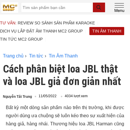
TƯ VẤN:
REVIEW SO SÁNH SẢN PHẨM KARAOKE
DỊCH VỤ LẮP ĐẶT ÂM THANH MC2 GROUP
TIN ÂM THANH
TIN TỨC MC2 GROUP
Trang chủ
Tin tức
Tin Âm Thanh
Cách phân biệt loa JBL thật
và loa JBL giả đơn giản nhất
11/05/2022
4034 lượt xem
Nguyễn Tất Trung
Bất kỳ một dòng sản phẩm nào trên thị trường, khi được
người dùng ưa chuộng sẽ luôn kéo theo sự xuất hiện của
hàng giả, hàng nhái. Thương hiệu loa JBL Harman cũng