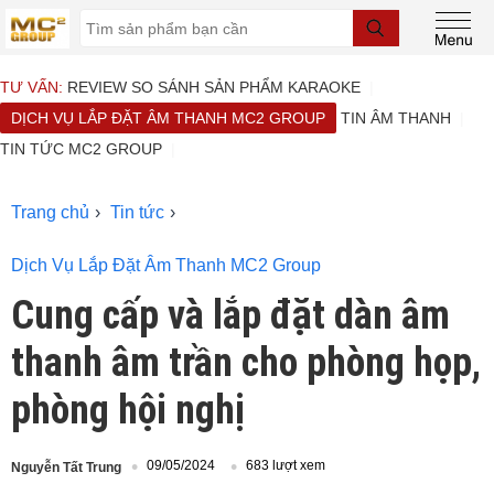
TƯ VẤN:
REVIEW SO SÁNH SẢN PHẨM KARAOKE
DỊCH VỤ LẮP ĐẶT ÂM THANH MC2 GROUP
TIN ÂM THANH
TIN TỨC MC2 GROUP
Trang chủ
Tin tức
Dịch Vụ Lắp Đặt Âm Thanh MC2 Group
Cung cấp và lắp đặt dàn âm
thanh âm trần cho phòng họp,
phòng hội nghị
09/05/2024
683 lượt xem
Nguyễn Tất Trung