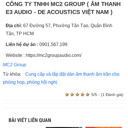
CÔNG TY TNHH MC2 GROUP ( ÂM THANH
E3 AUDIO - DE ACOUSTICS VIỆT NAM )
Địa chỉ:
67 Đường 57, Phường Tân Tạo, Quận Bình
Tân, TP HCM
Liên hệ dự án :
0901.567.199
Website : https://mc2groupaudio.com/
MC2 Group
Từ khóa:
Cung cấp và lắp đặt dàn âm thanh âm trần cho
phòng họp, phòng hội nghị
★
★
★
★
★
★
★
★
★
★
5/5 - (1 Đánh giá)
BÀI VIẾT LIÊN QUAN