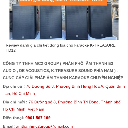
Review đánh giá chi tiết dòng loa cho karaoke K-TREASURE
TD12
CÔNG TY TNHH MC2 GROUP ( PHÂN PHỐI ÂM THANH E3
AUDIO , DE ACOUSTICS, K-TREASURE SOUND PHÍA NAM ) -
CUNG CẤP GIẢI PHÁP ÂM THANH KARAOKE CHUYÊN NGHIỆP
Địa chỉ cũ :
76 Đường Số 8, Phường Bình Hưng Hòa A, Quận Bình
Tân, Hồ Chí Minh
Địa chỉ mới :
76 Đường số 8, Phường Bình Trị Đông, Thành phố
Hồ Chí Minh, Việt Nam
Điện thoại:
0901 567 199
Email:
amthanhmc2group@gmail.com