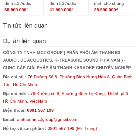
đình E3 Audio
đình E3 Audio
đình cho chung
2023 ( 01 )
2023 số 03
cư 2024 số 4
69.900.000₫
41.900.000₫
25.900.000₫
Tin tức liên quan
Dự án liên quan
CÔNG TY TNHH MC2 GROUP ( PHÂN PHỐI ÂM THANH E3
AUDIO , DE ACOUSTICS, K-TREASURE SOUND PHÍA NAM ) -
CUNG CẤP GIẢI PHÁP ÂM THANH KARAOKE CHUYÊN NGHIỆP
Địa chỉ cũ :
76 Đường Số 8, Phường Bình Hưng Hòa A, Quận Bình
Tân, Hồ Chí Minh
Địa chỉ mới :
76 Đường số 8, Phường Bình Trị Đông, Thành phố
Hồ Chí Minh, Việt Nam
Điện thoại:
0901 567 199
Email:
amthanhmc2group@gmail.com
Hỗ trợ về sản phẩm :
0901 567 199 (Mr. Trung)