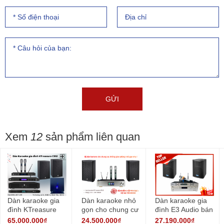
Xem
12
sản phẩm liên quan
Dàn karaoke gia
Dàn karaoke nhỏ
Dàn karaoke gia
đình KTreasure
gọn cho chung cư
đình E3 Audio bán
CS12
không gian nhỏ
chạy
65.000.000₫
24.500.000₫
27.190.000₫