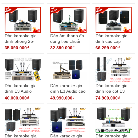
Dàn karaoke gia
Dàn âm thanh đa
Dàn karaoke gia
đình phòng 25-
dụng tiêu chuẩn
đình cao cấp
30m2 thương hiệu
karaoke, xem
35.090.000₫
32.390.000₫
66.299.000₫
E3 Audio
phim, nghe nhạc
Dàn karaoke gia
Dàn karaoke gia
Dàn karaoke gia
đình E3 Audio
đình E3 Audio cao
đình loa cột E3
được yêu thích
cấp 02
BR 8.5 cao cấp
40.000.000₫
49.990.000₫
74.900.000₫
Dàn karaoke gia
Dàn karaoke gia
Dàn karaoke gia