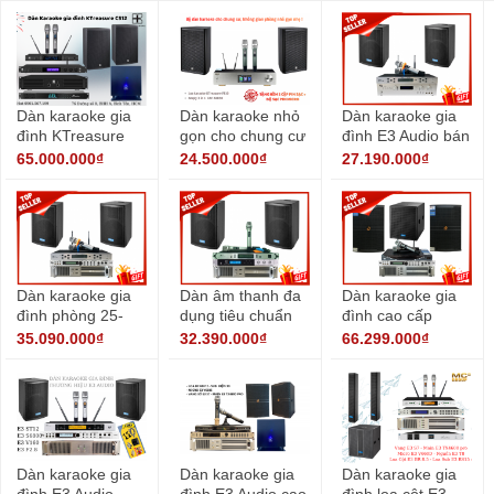
Dàn karaoke gia
Dàn karaoke nhỏ
Dàn karaoke gia
đình KTreasure
gọn cho chung cư
đình E3 Audio bán
CS12
không gian nhỏ
chạy
65.000.000₫
24.500.000₫
27.190.000₫
Dàn karaoke gia
Dàn âm thanh đa
Dàn karaoke gia
đình phòng 25-
dụng tiêu chuẩn
đình cao cấp
30m2 thương hiệu
karaoke, xem
35.090.000₫
32.390.000₫
66.299.000₫
E3 Audio
phim, nghe nhạc
Dàn karaoke gia
Dàn karaoke gia
Dàn karaoke gia