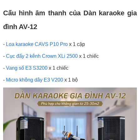
Cấu hình âm thanh của Dàn karaoke gia
đình AV-12
-
Loa karaoke CAVS P10 Pro
x 1 cặp
-
Cục đẩy 2 kênh Crown XLi 2500
x 1 chiếc
-
Vang số E3 S3200
x 1 chiếc
-
Micro không dây E3 V200
x 1 bộ