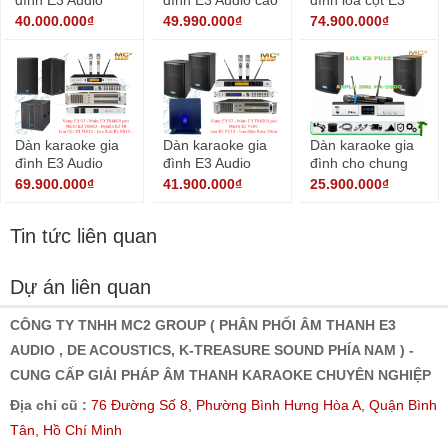
đình E3 Audio
đình E3 Audio cao
đình loa cột E3
được yêu thích
cấp 02
BR 8.5 cao cấp
40.000.000₫
49.990.000₫
74.900.000₫
Dàn karaoke gia
Dàn karaoke gia
Dàn karaoke gia
đình E3 Audio
đình E3 Audio
đình cho chung
2023 ( 01 )
2023 số 03
cư 2024 số 4
69.900.000₫
41.900.000₫
25.900.000₫
Tin tức liên quan
Dự án liên quan
CÔNG TY TNHH MC2 GROUP ( PHÂN PHỐI ÂM THANH E3
AUDIO , DE ACOUSTICS, K-TREASURE SOUND PHÍA NAM ) -
CUNG CẤP GIẢI PHÁP ÂM THANH KARAOKE CHUYÊN NGHIỆP
Địa chỉ cũ :
76 Đường Số 8, Phường Bình Hưng Hòa A, Quận Bình
Tân, Hồ Chí Minh