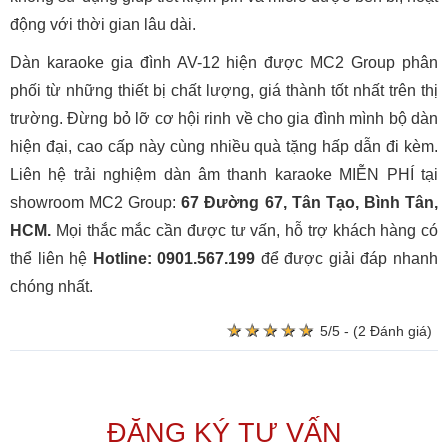
động với thời gian lâu dài.
Dàn karaoke gia đình AV-12 hiện được MC2 Group phân
phối từ những thiết bị chất lượng, giá thành tốt nhất trên thị
trường. Đừng bỏ lỡ cơ hội rinh về cho gia đình mình bộ dàn
hiện đại, cao cấp này cùng nhiều quà tặng hấp dẫn đi kèm.
Liên hệ trải nghiệm dàn âm thanh karaoke MIỄN PHÍ tại
showroom MC2 Group:
67 Đường 67, Tân Tạo, Bình Tân,
HCM.
Mọi thắc mắc cần được tư vấn, hỗ trợ khách hàng có
thể liên hệ
Hotline: 0901.567.199
để được giải đáp nhanh
chóng nhất.
★
★
★
★
★
★
★
★
★
★
5/5 - (2 Đánh giá)
ĐĂNG KÝ TƯ VẤN