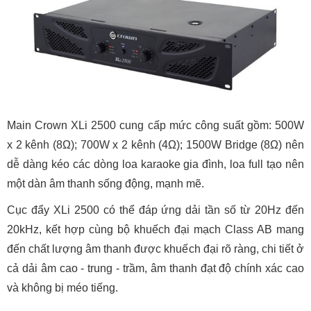
Main Crown XLi 2500 cung cấp mức công suất gồm: 500W
x 2 kênh (8Ω); 700W x 2 kênh (4Ω); 1500W Bridge (8Ω) nên
dễ dàng kéo các dòng loa karaoke gia đình, loa full tạo nên
một dàn âm thanh sống động, mạnh mẽ.
Cục đẩy XLi 2500 có thể đáp ứng dải tần số từ 20Hz đến
20kHz, kết hợp cùng bộ khuếch đại mạch Class AB mang
đến chất lượng âm thanh được khuếch đại rõ ràng, chi tiết ở
cả dải âm cao - trung - trầm, âm thanh đạt độ chính xác cao
và không bị méo tiếng.