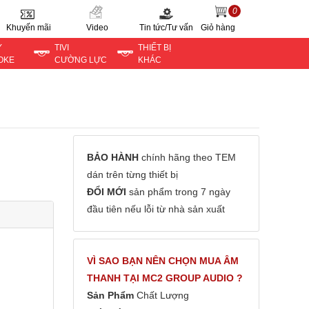
0
Khuyến mãi
Video
Tin tức/Tư vấn
Giỏ hàng
Y
TIVI
THIẾT BỊ
OKE
CƯỜNG LỰC
KHÁC
BẢO HÀNH
chính hãng theo TEM
dán trên từng thiết bị
ĐỔI MỚI
sản phẩm trong 7 ngày
đầu tiên nếu lỗi từ nhà sản xuất
VÌ SAO BẠN NÊN CHỌN MUA ÂM
THANH TẠI MC2 GROUP AUDIO ?
Sản Phẩm
Chất Lượng