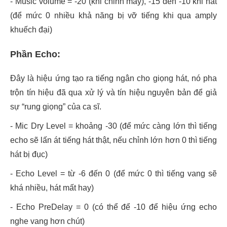
- Music volume = -20 (khi chỉnh máy), -15 đến -10 khi hát
(để mức 0 nhiều khả năng bị vỡ tiếng khi qua amply
khuếch đại)
Phần Echo:
Đây là hiệu ứng tạo ra tiếng ngân cho giọng hát, nó pha
trộn tín hiệu đã qua xử lý và tín hiệu nguyên bản để giả
sự “rung giọng” của ca sĩ.
- Mic Dry Level = khoảng -30 (để mức càng lớn thì tiếng
echo sẽ lấn át tiếng hát thật, nếu chỉnh lớn hơn 0 thì tiếng
hát bị đục)
- Echo Level = từ -6 đến 0 (để mức 0 thì tiếng vang sẽ
khá nhiều, hát mất hay)
- Echo PreDelay = 0 (có thể để -10 để hiệu ứng echo
nghe vang hơn chút)