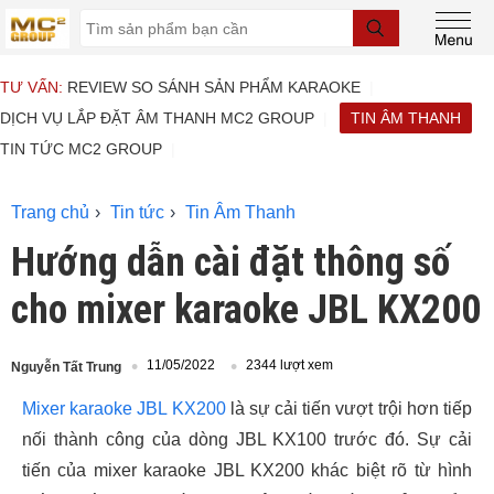
TƯ VẤN:
REVIEW SO SÁNH SẢN PHẨM KARAOKE
DỊCH VỤ LẮP ĐẶT ÂM THANH MC2 GROUP
TIN ÂM THANH
TIN TỨC MC2 GROUP
Trang chủ
Tin tức
Tin Âm Thanh
Hướng dẫn cài đặt thông số
cho mixer karaoke JBL KX200
11/05/2022
2344 lượt xem
Nguyễn Tất Trung
Mixer karaoke JBL KX200
là sự cải tiến vượt trội hơn tiếp
nối thành công của dòng JBL KX100 trước đó. Sự cải
tiến của mixer karaoke JBL KX200 khác biệt rõ từ hình