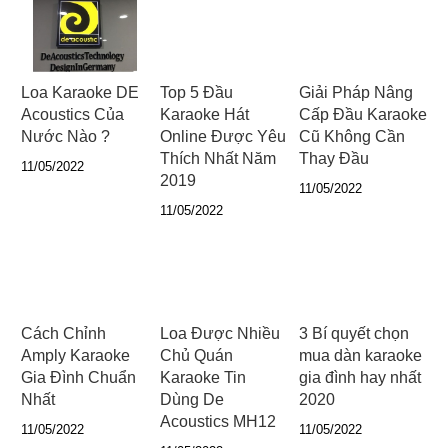
Loa Karaoke DE
Top 5 Đầu
Giải Pháp Nâng
Acoustics Của
Karaoke Hát
Cấp Đầu Karaoke
Nước Nào ?
Online Được Yêu
Cũ Không Cần
Thích Nhất Năm
Thay Đầu
11/05/2022
2019
11/05/2022
11/05/2022
Cách Chỉnh
Loa Được Nhiều
3 Bí quyết chọn
Amply Karaoke
Chủ Quán
mua dàn karaoke
Gia Đình Chuẩn
Karaoke Tin
gia đình hay nhất
Nhất
Dùng De
2020
Acoustics MH12
11/05/2022
11/05/2022