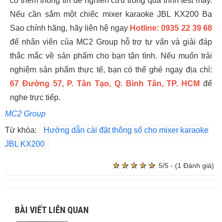
có thêm thông tin để nghiên cứu trong quá trình test máy.
Nếu cần sắm một chiếc mixer karaoke JBL KX200 Ba
Sao chính hãng, hãy liên hệ ngay
Hotline: 0935 22 39 68
để nhân viên của MC2 Group hỗ trợ tư vấn và giải đáp
thắc mắc về sản phẩm cho bạn tận tình. Nếu muốn trải
nghiệm sản phẩm thực tế, bạn có thể ghé ngay địa chỉ:
67 Đường 57, P. Tân Tạo, Q. Bình Tân, TP. HCM
để
nghe trực tiếp.
MC2 Group
Từ khóa:
Hướng dẫn cài đặt thông số cho mixer karaoke
JBL KX200
★
★
★
★
★
★
★
★
★
★
5/5 - (1 Đánh giá)
BÀI VIẾT LIÊN QUAN