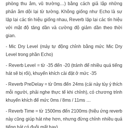
phòng thu âm, vũ trường…) bằng cách giả lập những
phản âm dội lại từ tường. Không giống như Echo là sự
lặp lại các tín hiệu giống nhau, Reverb lặp lại các tín hiệu
với mật độ tăng dần và cường độ giảm dần theo thời
gian.
- Mic Dry Level (máy tự động chỉnh bằng mức Mic Dry
Level trong phần Echo)
- Reverb Level = từ -35 đến -20 (tránh để nhiều quá tiếng
hát sẽ bị rối), khuyến khích cài đặt ở mức -35
- Reverb PreDelay = từ 0ms đến 24ms (cái này tùy ý thích
mỗi người, phải nghe thực tế khi chỉnh), có chương trình
khuyến khích để mức 0ms / 8ms / 11ms …
- Reverb Time = từ 1500ms đến 2100ms (hiệu ứng reverb
này cũng giúp hát nhẹ hơn, nhưng đừng chỉnh nhiều quá
tiếng hát có đuôi mất hay)