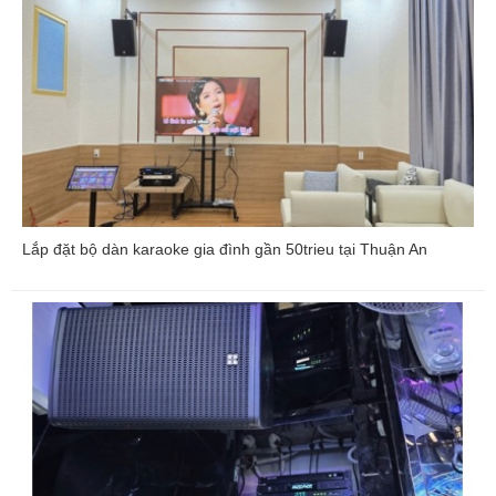
Lắp đặt bộ dàn karaoke gia đình gần 50trieu tại Thuận An