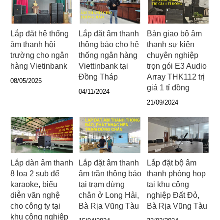
Lắp đặt hệ thống
Lắp đặt âm thanh
Bàn giao bộ âm
âm thanh hội
thông báo cho hệ
thanh sự kiện
trường cho ngân
thống ngân hàng
chuyên nghiệp
hàng Vietinbank
Viettinbank tại
trọn gói E3 Audio
Đồng Tháp
Array THK112 trị
08/05/2025
giá 1 tỉ đồng
04/11/2024
21/09/2024
Lắp dàn âm thanh
Lắp đặt âm thanh
Lắp đặt bộ âm
8 loa 2 sub để
âm trần thông báo
thanh phòng họp
karaoke, biểu
tại trạm dừng
tại khu công
diễn văn nghệ
chân ở Long Hải,
nghiệp Đất Đỏ,
cho công ty tại
Bà Rịa Vũng Tàu
Bà Rịa Vũng Tàu
khu công nghiệp