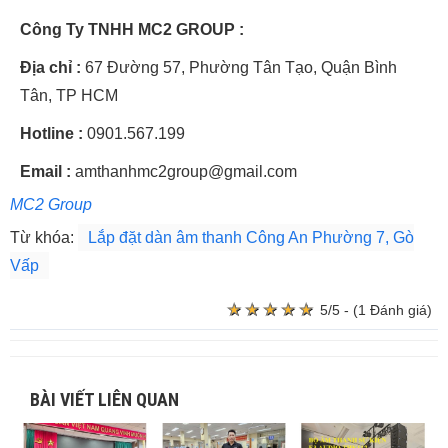
Công Ty TNHH MC2 GROUP :
Địa chỉ :
67 Đường 57, Phường Tân Tạo, Quận Bình
Tân, TP HCM
Hotline :
0901.567.199
Email :
amthanhmc2group@gmail.com
MC2 Group
Từ khóa:
Lắp đặt dàn âm thanh Công An Phường 7, Gò
Vấp
★
★
★
★
★
★
★
★
★
★
5/5 - (1 Đánh giá)
BÀI VIẾT LIÊN QUAN