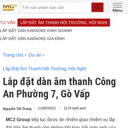
TƯ VẤN:
LẮP ĐẶT ÂM THANH HỘI TRƯỜNG, HỘI NGHỊ
LẮP ĐẶT DÀN KARAOKE KINH DOANH
LẮP ĐẶT DÀN KARAOKE GIA ĐÌNH
Trang chủ
Dự án
Lắp Đặt Âm Thanh Hội Trường, Hội Nghị
Lắp đặt dàn âm thanh Công
An Phường 7, Gò Vấp
11/05/2022
1170 lượt xem
Nguyễn Tất Trung
MC2 Group
tiếp tục được tín nhiệm giao nhiệm vụ lắp
đặt dàn âm thanh cho phòng hội họp, hội nghị mới của