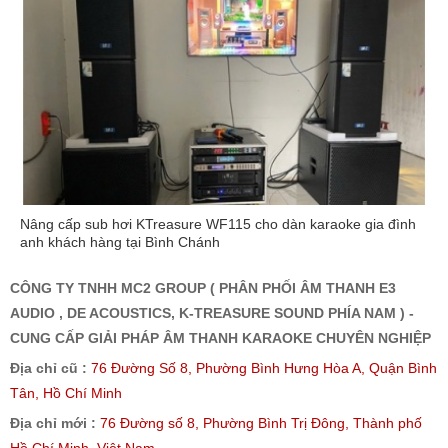
Nâng cấp sub hơi KTreasure WF115 cho dàn karaoke gia đình
anh khách hàng tại Bình Chánh
CÔNG TY TNHH MC2 GROUP ( PHÂN PHỐI ÂM THANH E3
AUDIO , DE ACOUSTICS, K-TREASURE SOUND PHÍA NAM ) -
CUNG CẤP GIẢI PHÁP ÂM THANH KARAOKE CHUYÊN NGHIỆP
Địa chỉ cũ :
76 Đường Số 8, Phường Bình Hưng Hòa A, Quận Bình
Tân, Hồ Chí Minh
Địa chỉ mới :
76 Đường số 8, Phường Bình Trị Đông, Thành phố