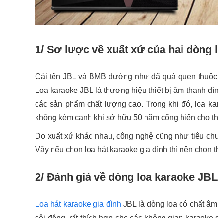
1/ Sơ lược về xuất xứ của hai dòng
Cái tên JBL và BMB dường như đã quá quen thuộc v
Loa karaoke JBL là thương hiệu thiết bị âm thanh đ
các sản phẩm chất lượng cao. Trong khi đó, loa k
không kém cạnh khi sở hữu 50 năm cống hiến cho th
Do xuất xứ khác nhau, công nghệ cũng như tiêu chu
Vậy nếu chọn loa hát karaoke gia đình thì nên chọn 
2/ Đánh giá về dòng loa karaoke JBL
Loa hát karaoke gia đình
JBL là dòng loa có chất â
sôi động, rất thích hợp cho các không gian karaoke