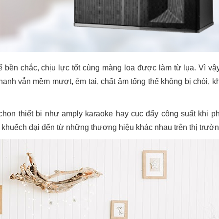
ế bền chắc, chịu lực tốt cùng màng loa được làm từ lụa. Vì v
hanh vẫn mềm mượt, êm tai, chất âm tổng thể không bị chói, k
họn thiết bị như amply karaoke hay cục đẩy công suất khi ph
ị khuếch đại đến từ những thương hiệu khác nhau trên thị trườn