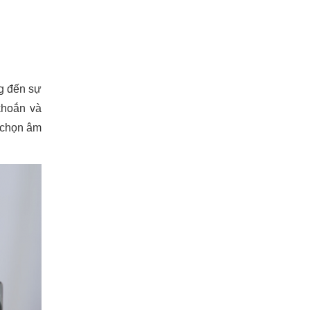
g đến sự
khoắn và
n chọn âm