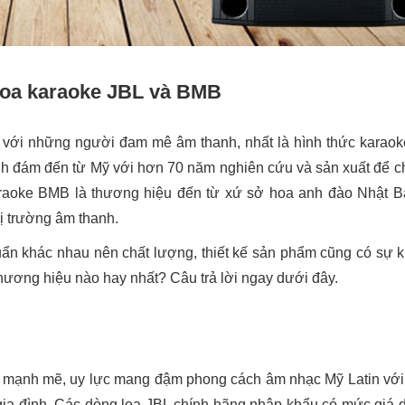
 loa karaoke JBL và BMB
ới những người đam mê âm thanh, nhất là hình thức karaoke g
ình đám đến từ Mỹ với hơn 70 năm nghiên cứu và sản xuất để c
araoke BMB là thương hiệu đến từ xứ sở hoa anh đào Nhật B
ị trường âm thanh.
ẩn khác nhau nên chất lượng, thiết kế sản phẩm cũng có sự kh
thương hiệu nào hay nhất? Câu trả lời ngay dưới đây.
m mạnh mẽ, uy lực mang đậm phong cách âm nhạc Mỹ Latin với
 gia đình. Các dòng loa JBL chính hãng nhập khẩu có mức giá