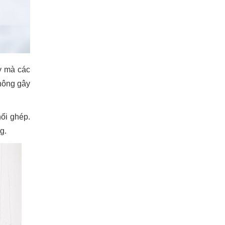
ậy mà các
hông gây
ối ghép.
g.