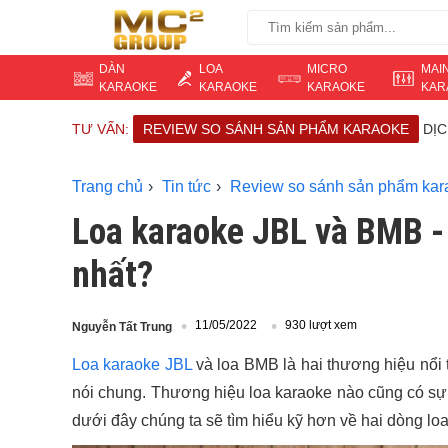
DÀN
LOA
MICRO
MAI
KARAOKE
KARAOKE
KARAOKE
KAR
TƯ VẤN:
REVIEW SO SÁNH SẢN PHẨM KARAOKE
DỊ
Trang chủ
Tin tức
Review so sánh sản phẩm kar
Loa karaoke JBL và BMB -
nhất?
11/05/2022
930 lượt xem
Nguyễn Tất Trung
Loa karaoke JBL
và loa BMB là hai thương hiệu nổi t
nói chung. Thương hiệu loa karaoke nào cũng có sự v
dưới đây chúng ta sẽ tìm hiểu kỹ hơn về hai dòng loa