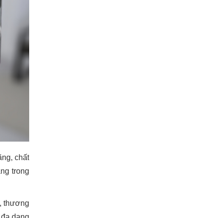
ãng, chất
ng trong
, thương
t đa dạng