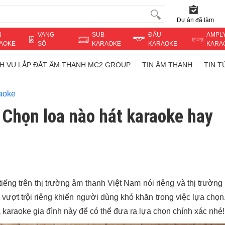
Dự án đã làm
N
VANG
SUB
ĐẦU
AMPL
AOKE
SỐ
KARAOKE
KARAOKE
KARA
CH VỤ LẮP ĐẶT ÂM THANH MC2 GROUP
TIN ÂM THANH
TIN 
aoke
 Chọn loa nào hát karaoke hay
iếng trên thị trường âm thanh Việt Nam nói riêng và thị trường
ượt trội riêng khiến người dùng khó khăn trong việc lựa chọn.
 karaoke gia đình này để có thể đưa ra lựa chọn chính xác nhé!