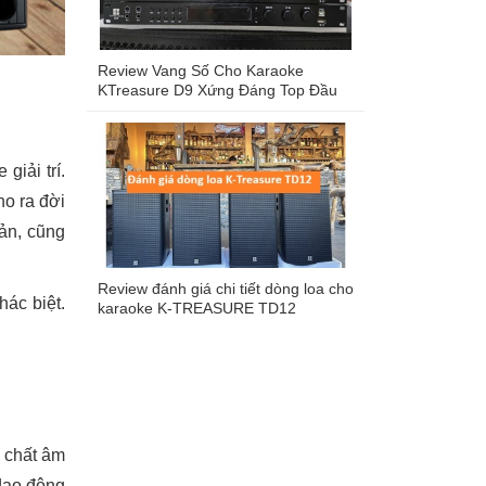
Review Vang Số Cho Karaoke
KTreasure D9 Xứng Đáng Top Đầu
Vang Số Hiện Nay Trên Thị Trường
iải trí.
ho ra đời
ản, cũng
Review đánh giá chi tiết dòng loa cho
ác biệt.
karaoke K-TREASURE TD12
 chất âm
 dao động