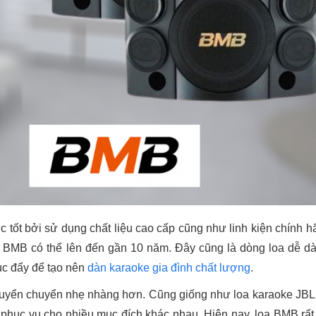
 tốt bởi sử dụng chất liệu cao cấp cũng như linh kiện chính h
e BMB có thể lên đến gần 10 năm. Đây cũng là dòng loa dễ dà
cục đẩy để tạo nên
dàn karaoke gia đình chất lượng
.
uyển chuyển nhẹ nhàng hơn. Cũng giống như loa karaoke JBL
a phục vụ cho nhiều mục đích khác nhau. Hiện nay, loa BMB rấ