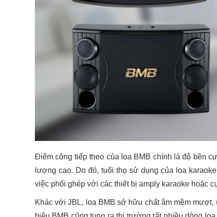
Điểm cộng tiếp theo của loa BMB chính là độ bền cực
lượng cao. Do đó, tuổi thọ sử dụng của loa karaok
việc phối ghép với các thiết bị amply karaoke hoặc 
Khác với JBL, loa BMB sở hữu chất âm mềm mượt, 
hiệu BMB cũng tung ra thị trường rất nhiều dòng lo