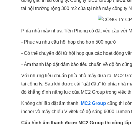
động giải trí tại công ty. Công ty MC2 Group (
MC2 G
tai hội trường rộng 300 m2 của tại nhà máy công ty
Phía nhà máy nhựa Tiền Phong có đặt yêu cầu với M
- Phục vụ nhu cầu hội họp cho hơn 500 người
- Có thể chuyển đổi từ hội họp qua các hoạt động văn
- Âm thanh lắp đặt đảm bảo tiêu chuẩn về độ ồn cũn
Với những tiêu chuẩn phía nhà máy đưa ra, MC2 Grou
tại công ty. Sau khi được cái "gật đầu" từ phía nh
đó khẳng định năng lực của MC2 Group trong việc th
Không chỉ lắp đặt âm thanh,
MC2 Group
cũng thi cô
incher và máy chiếu Vivitek có độ sáng 6000 Lumen 
Cấu hình âm thanh được MC2 Group thi công lắp 