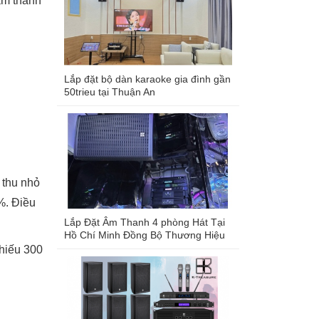
 âm thanh
Lắp đặt bộ dàn karaoke gia đình gần
50trieu tại Thuận An
 thu nhỏ
%. Điều
Lắp Đặt Âm Thanh 4 phòng Hát Tại
Hồ Chí Minh Đồng Bộ Thương Hiệu
Âm Thanh KTreasure
chiếu 300