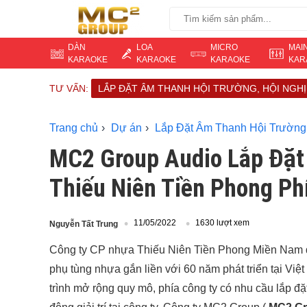
DÀN
LOA
MICRO
MAI
KARAOKE
KARAOKE
KARAOKE
KAR
TƯ VẤN:
LẮP ĐẶT ÂM THANH HỘI TRƯỜNG, HỘI NGHỊ
Trang chủ
Dự án
Lắp Đặt Âm Thanh Hội Trường,
MC2 Group Audio Lắp Đặt
Thiếu Niên Tiền Phong P
11/05/2022
1630 lượt xem
Nguyễn Tất Trung
Công ty CP nhựa Thiếu Niên Tiền Phong Miền Nam đư
phụ tùng nhựa gắn liền với 60 năm phát triển tại Việ
trình mở rộng quy mô, phía công ty có nhu cầu lắp đ