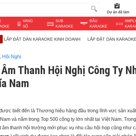
Dự án đã làm
N
VANG
SUB
ĐẦU
AMPL
AOKE
SỐ
KARAOKE
KARAOKE
KARA
LẮP ĐẶT DÀN KARAOKE KINH DOANH
LẮP ĐẶT DÀN KARAOKE
 Hội Nghị
 Âm Thanh Hội Nghị Công Ty N
hía Nam
ợc biết đến là Thương hiệu hàng đầu trong lĩnh vực sản xuất
t Nam và nằm trong Top 500 công ty lớn nhất tại Việt Nam. Tron
ặt âm thanh hội trường mới phục vụ nhu cầu hội họp cũng như c