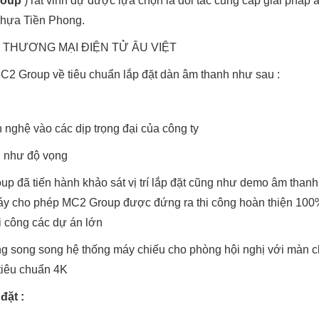
roup
) rất vinh dự được lựa chọn là đối tác cung cấp giải pháp
 Nhựa Tiền Phong.
C2 Group về tiêu chuẩn lắp đặt dàn âm thanh như sau :
 nghệ vào các dịp trọng đại của công ty
g như độ vọng
p đã tiến hành khảo sát vị trí lắp đặt cũng như demo âm thanh
à máy cho phép MC2 Group được đứng ra thi công hoàn thiện 100
i công các dự án lớn
ng song song hệ thống máy chiếu cho phòng hội nghị với màn 
tiêu chuẩn 4K
đặt :