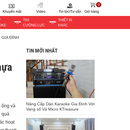
0
Khuyến mãi
Video
Tin tức/Tư vấn
Giỏ hàng
Y
TIVI
THIẾT BỊ
OKE
CƯỜNG LỰC
KHÁC
 GIA ĐÌNH
TIN MỚI NHẤT
hựa
Nâng Cấp Dàn Karaoke Gia Đình Với
 ống và
Vang số Và Micro KTreasure
g quá
ác hoạt