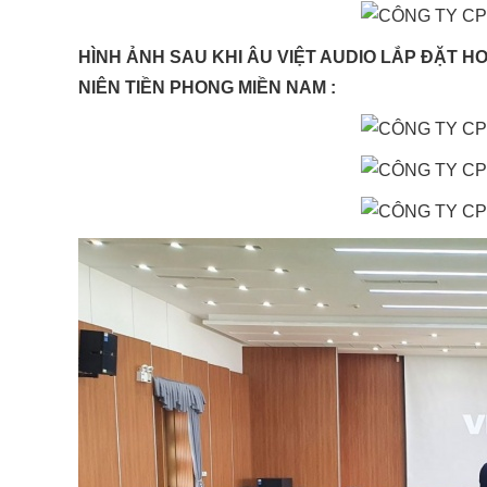
HÌNH ẢNH SAU KHI ÂU VIỆT AUDIO LẮP ĐẶT H
NIÊN TIỀN PHONG MIỀN NAM :