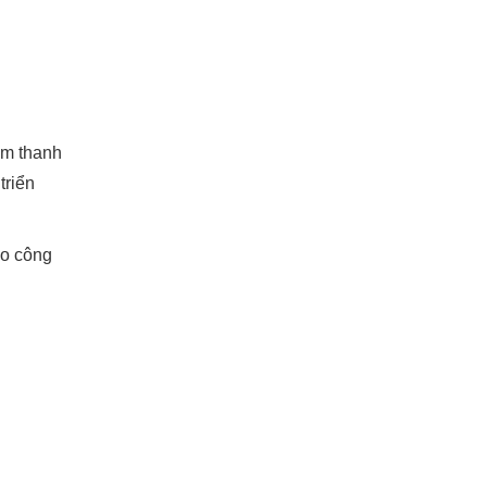
âm thanh
triển
ào công