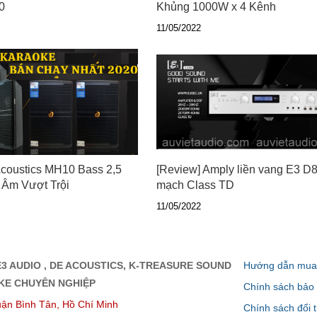
0
Khủng 1000W x 4 Kênh
11/05/2022
coustics MH10 Bass 2,5
[Review] Amply liền vang E3 D
 Âm Vượt Trội
mạch Class TD
11/05/2022
3 AUDIO , DE ACOUSTICS, K-TREASURE SOUND
Hướng dẫn mua 
OKE CHUYÊN NGHIỆP
Chính sách bảo
ận Bình Tân, Hồ Chí Minh
Chính sách đổi t