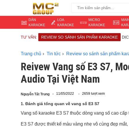
DÀN
LOA
MICRO
MAI
KARAOKE
KARAOKE
KARAOKE
KAR
TƯ VẤN:
REVIEW SO SÁNH SẢN PHẨM KARAOKE
DỊ
Trang chủ
Tin tức
Review so sánh sản phẩm kar
Reivew Vang số E3 S7, Mo
Audio Tại Việt Nam
11/05/2022
2659 lượt xem
Nguyễn Tất Trung
1. Đánh giá tổng quan về vang số E3 S7
Vang số karaoke E3 S7 thuộc dòng vang số cao cấp t
E3 S7 được thiết kế màu vàng nhẹ vô cùng đẹp mắt, 