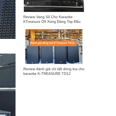
Review Vang Số Cho Karaoke
KTreasure D9 Xứng Đáng Top Đầu
Vang Số Hiện Nay Trên Thị Trường
Review đánh giá chi tiết dòng loa cho
karaoke K-TREASURE TD12