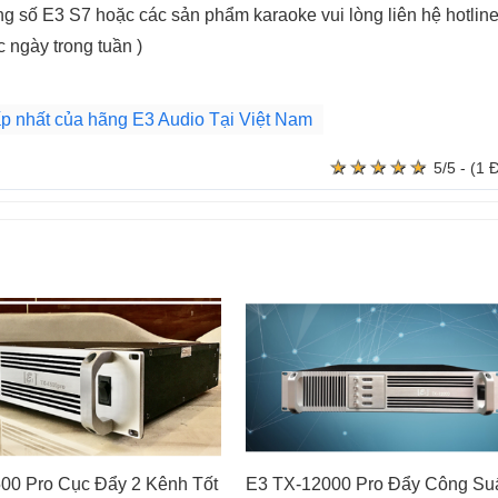
 số E3 S7 hoặc các sản phẩm karaoke vui lòng liên hệ hotline
c ngày trong tuần )
p nhất của hãng E3 Audio Tại Việt Nam
★
★
★
★
★
★
★
★
★
★
5/5 - (1 
00 Pro Cục Đẩy 2 Kênh Tốt
E3 TX-12000 Pro Đẩy Công Su