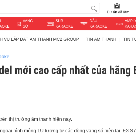
Dự án đã làm
N
VANG
SUB
ĐẦU
AMPL
AOKE
SỐ
KARAOKE
KARAOKE
KARA
CH VỤ LẮP ĐẶT ÂM THANH MC2 GROUP
TIN ÂM THANH
TIN 
aoke
del mới cao cấp nhất của hãng 
rên thị trường âm thanh hiện nay.
ngoại hình mỏng 1U tương tự các dòng vang số hiện tại. E3 S7