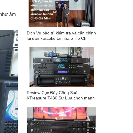
n như âm
Dịch Vụ bảo trì kiểm tra và căn chỉnh
lại dàn karaoke tại nhà ở Hồ Chí
Minh
Review Cục Đẩy Công Suất
KTreasure T480 Sự Lựa chọn mạnh
mẽ cho dàn karaoke chuyên nghiệp