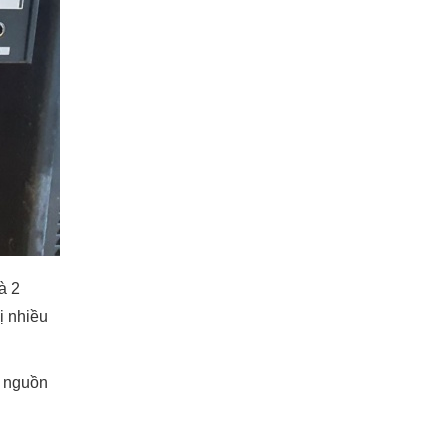
à 2
ị nhiều
g nguồn