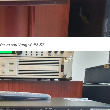
ước và sau Vang số E3 S7