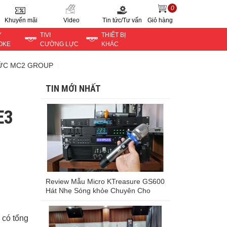
0
Khuyến mãi
Video
Tin tức/Tư vấn
Giỏ hàng
Y
TIVI
THIẾT BỊ
OKE
CƯỜNG LỰC
KHÁC
TỨC MC2 GROUP
TIN MỚI NHẤT
E3
Review Mẫu Micro KTreasure GS600
Hát Nhẹ Sóng khỏe Chuyên Cho
Karaoke Trong Nhà
 có tổng