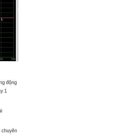
ống động
ay 1
ải
e chuyên