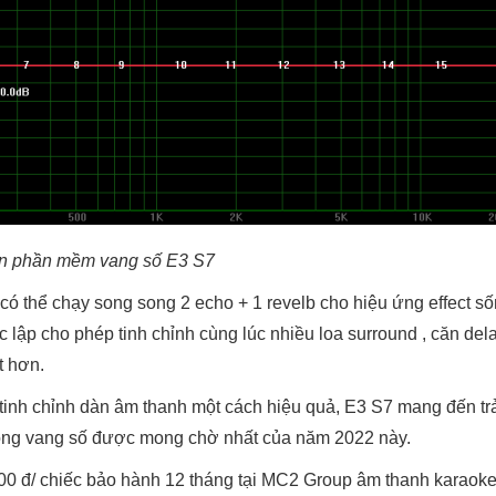
ện phần mềm vang số E3 S7
có thể chạy song song 2 echo + 1 revelb cho hiệu ứng effect s
 lập cho phép tinh chỉnh cùng lúc nhiều loa surround , căn del
t hơn.
p tinh chỉnh dàn âm thanh một cách hiệu quả, E3 S7 mang đến tr
dòng vang số được mong chờ nhất của năm 2022 này.
00 đ/ chiếc bảo hành 12 tháng tại MC2 Group âm thanh karaok