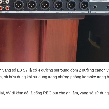
 trên vang số E3 S7 là có 4 dường surround gồm 2 đường canon v
n, rất hữu dụng khi sử dung trong những phòng karaoke trang b
xial, AV đi kèm đó là cổng REC out cho ghi âm, vang số sử dụn