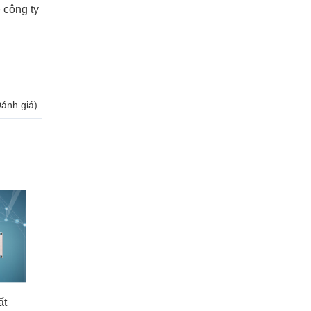
 công ty
Đánh giá)
ất