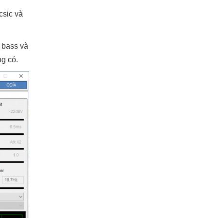
csic và
 bass và
ng có.