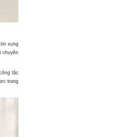
tròn xung
i chuyên
công tắc
ược trang