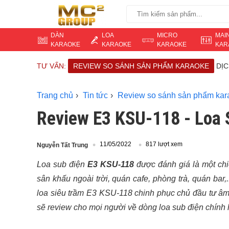
DÀN
LOA
MICRO
MAI
KARAOKE
KARAOKE
KARAOKE
KAR
TƯ VẤN:
REVIEW SO SÁNH SẢN PHẨM KARAOKE
DỊ
Trang chủ
Tin tức
Review so sánh sản phẩm kar
Review E3 KSU-118 - Loa
11/05/2022
817 lượt xem
Nguyễn Tất Trung
Loa sub điện
E3 KSU-118
được đánh giá là một chi
sân khấu ngoài trời, quán cafe, phòng trà, quán ba
loa siêu trầm E3 KSU-118 chinh phục chủ đầu tư âm 
sẽ review cho mọi người về dòng loa sub điện chín