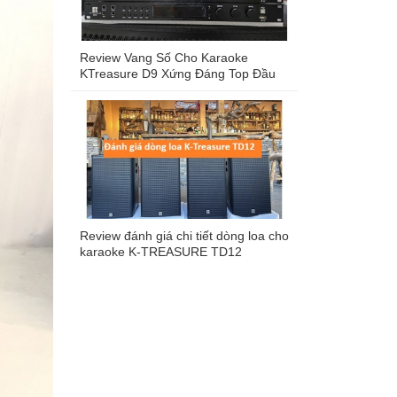
Review Vang Số Cho Karaoke
KTreasure D9 Xứng Đáng Top Đầu
Vang Số Hiện Nay Trên Thị Trường
Review đánh giá chi tiết dòng loa cho
karaoke K-TREASURE TD12