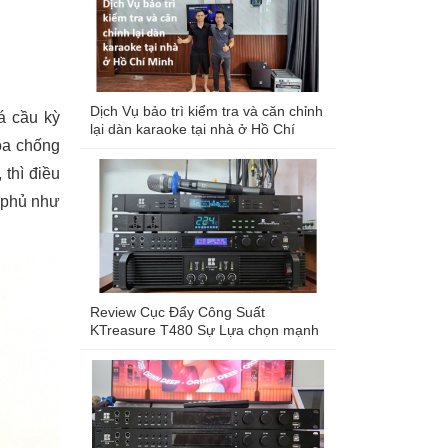
Dịch Vụ bảo trì kiểm tra và căn chỉnh
á cầu kỳ
lại dàn karaoke tại nhà ở Hồ Chí
oa chống
Minh
thì điều
 phủ như
Review Cục Đẩy Công Suất
KTreasure T480 Sự Lựa chọn mạnh
mẽ cho dàn karaoke chuyên nghiệp