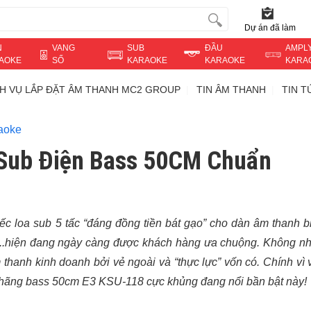
Dự án đã làm
N
VANG
SUB
ĐẦU
AMPL
AOKE
SỐ
KARAOKE
KARAOKE
KARA
CH VỤ LẮP ĐẶT ÂM THANH MC2 GROUP
TIN ÂM THANH
TIN 
aoke
 Sub Điện Bass 50CM Chuẩn
ếc loa sub 5 tấc “đáng đồng tiền bát gạo” cho dàn âm thanh b
r,...hiện đang ngày càng được khách hàng ưa chuộng. Không n
thanh kinh doanh bởi vẻ ngoài và “thực lực” vốn có. Chính vì
h hãng bass 50cm E3 KSU-118 cực khủng đang nổi bần bật này!