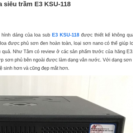
oa siêu trầm E3 KSU-118
 hình dáng của loa sub
E3 KSU-118
được thiết kế không qu
oa được phủ sơn đen hoàn toàn, loại sơn nano có thể giúp l
u quả. Như Tâm có review ở các sản phẩm trước của hãng E3, 
 lớp sơn phủ bên ngoài được làm dạng vân nước. Với dạng sơn
 vệ sinh hơn và cũng đẹp mắt hơn.