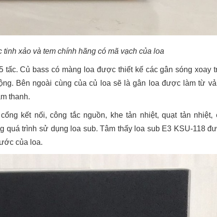
ắc tinh xảo và tem chính hãng có mã vạch của loa
 5 tấc. Củ bass có màng loa được thiết kế các gân sóng xoay 
ộng. Bên ngoài cùng của củ loa sẽ là gân loa được làm từ vả
âm thanh.
ng kết nối, công tắc nguồn, khe tản nhiệt, quạt tản nhiệt, 
ong quá trình sử dụng loa sub. Tâm thấy loa sub E3 KSU-118 đ
hước của loa.