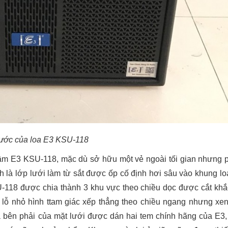
rước của loa E3 KSU-118
trầm E3 KSU-118, mặc dù sở hữu một vẻ ngoài tối gian nhưng 
nh là lớp lưới làm từ sắt được ốp cố định hơi sâu vào khung l
-118 được chia thành 3 khu vực theo chiều dọc được cắt khắc
c lỗ nhỏ hình ttam giác xếp thẳng theo chiều ngang nhưng xen
ía bên phải của mặt lưới được dán hai tem chính hãng của E3