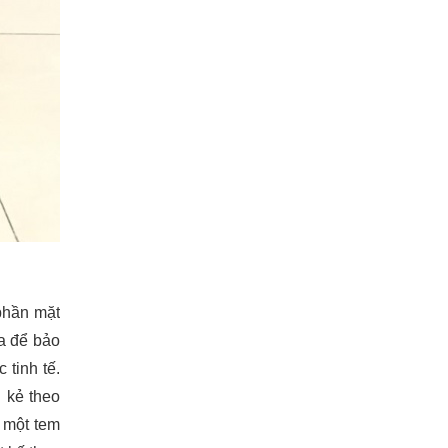
phần mặt
oa để bảo
 tinh tế.
 kẻ theo
, một tem