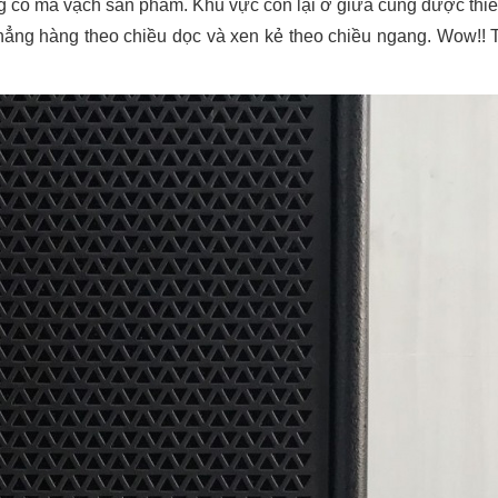
g có mã vạch sản phẩm. Khu vực còn lại ở giữa cũng được thiế
thẳng hàng theo chiều dọc và xen kẻ theo chiều ngang. Wow!!