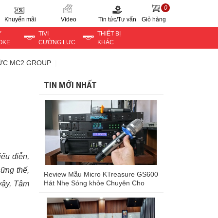
0
Khuyến mãi
Video
Tin tức/Tư vấn
Giỏ hàng
Y
TIVI
THIẾT BỊ
OKE
CƯỜNG LỰC
KHÁC
TỨC MC2 GROUP
TIN MỚI NHẤT
iểu diễn,
hững thế,
Review Mẫu Micro KTreasure GS600
Hát Nhẹ Sóng khỏe Chuyên Cho
 vậy, Tâm
Karaoke Trong Nhà