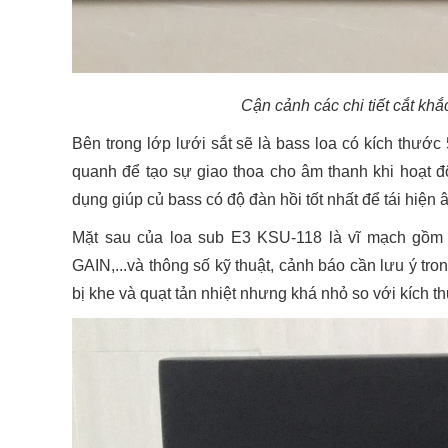
Cận cảnh các chi tiết cắt kh
Bên trong lớp lưới sắt sẽ là bass loa có kích thước
quanh để tạo sự giao thoa cho âm thanh khi hoạt đ
dụng giúp củ bass có độ đàn hồi tốt nhất để tái hiện 
Mặt sau của loa sub E3 KSU-118 là vĩ mạch gồm cổ
GAIN,...và thông số kỹ thuật, cảnh báo cần lưu ý tr
bị khe và quạt tản nhiệt nhưng khá nhỏ so với kích t