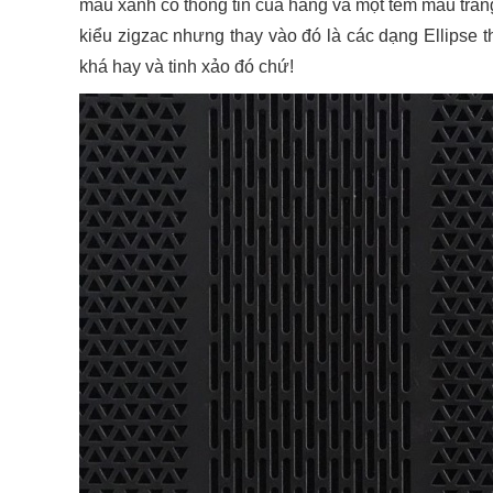
màu xanh có thông tin của hãng và một tem màu trắn
kiểu zigzac nhưng thay vào đó là các dạng Ellipse 
khá hay và tinh xảo đó chứ!