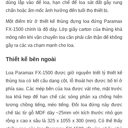
dùng lắp vào đế loa, hạn chế để loa sát đất gây rung
chấn hoặc ẩm mốc ảnh hưởng đến tuổi thọ thiết bị.
Một điểm trừ ở thiết kế thùng đựng loa đứng Paramax
FX-1500 chính là độ dày. Lớp giấy carton của thùng khá
mỏng nên khi vận chuyển loa cần phải cẩn thận để không
gây ra các va chạm mạnh cho loa.
Thiết kế bên ngoài
Loa Paramax FX-1500 được giữ nguyên triết lý thiết kế
thùng loa có kết cấu dạng cột, lỗ thoát hơi được bố trí ở
phía sau. Các mép bên của loa được vát nhẹ, mặt trước
loa khá hẹp để hạn chế các sóng phản xạ chống hiện
tượng chồng tiếng, méo tiếng. Đôi loa đứng này được
chế tác từ gỗ MDF dày ~25mm với kích thước nhỏ gọn
rộng x cao x sâu là 325 x 1055 x 300 (mm). Có thể thấy