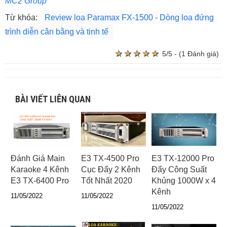
MC2 Group
Từ khóa:
Review loa Paramax FX-1500 - Dòng loa đứng
trình diễn cân bằng và tinh tế
★
★
★
★
★
★
★
★
★
★
5/5 - (1 Đánh giá)
BÀI VIẾT LIÊN QUAN
Đánh Giá Main
E3 TX-4500 Pro
E3 TX-12000 Pro
Karaoke 4 Kênh
Cục Đẩy 2 Kênh
Đẩy Công Suất
E3 TX-6400 Pro
Tốt Nhất 2020
Khủng 1000W x 4
Kênh
11/05/2022
11/05/2022
11/05/2022