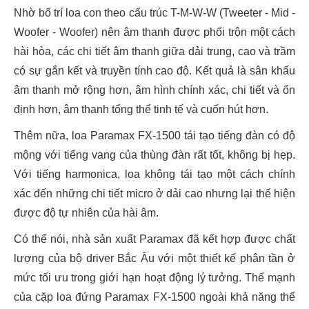
Nhờ bố trí loa con theo cấu trúc T-M-W-W (Tweeter - Mid -
Woofer - Woofer) nên âm thanh được phối trộn một cách
hài hòa, các chi tiết âm thanh giữa dải trung, cao và trầm
có sự gắn kết và truyền tính cao độ. Kết quả là sân khấu
âm thanh mở rộng hơn, âm hình chính xác, chi tiết và ổn
định hơn, âm thanh tổng thể tinh tế và cuốn hút hơn.
Thêm nữa, loa Paramax FX-1500 tái tạo tiếng đàn có độ
mộng với tiếng vang của thùng đàn rất tốt, không bị hẹp.
Với tiếng harmonica, loa không tái tạo một cách chính
xác đến những chi tiết micro ở dải cao nhưng lại thể hiện
được độ tự nhiên của hài âm.
Có thể nói, nhà sản xuất Paramax đã kết hợp được chất
lượng của bộ driver Bắc Âu với một thiết kế phân tần ở
mức tối ưu trong giới hạn hoạt động lý tưởng. Thế mạnh
của cặp loa đứng Paramax FX-1500 ngoài khả năng thể