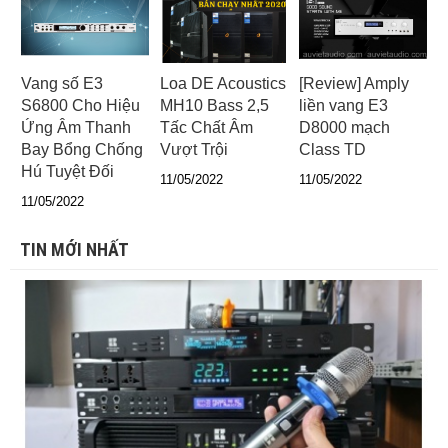
Vang số E3
Loa DE Acoustics
[Review] Amply
S6800 Cho Hiệu
MH10 Bass 2,5
liền vang E3
Ứng Âm Thanh
Tấc Chất Âm
D8000 mạch
Bay Bổng Chống
Vượt Trội
Class TD
Hú Tuyệt Đối
11/05/2022
11/05/2022
11/05/2022
TIN MỚI NHẤT