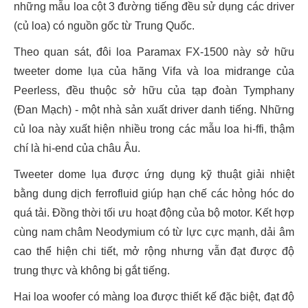
những mẫu loa cột 3 đường tiếng đều sử dụng các driver
(củ loa) có nguồn gốc từ Trung Quốc.
Theo quan sát, đôi loa Paramax FX-1500 này sở hữu
tweeter dome lụa của hãng Vifa và loa midrange của
Peerless, đều thuộc sở hữu của tạp đoàn Tymphany
(Đan Mạch) - một nhà sản xuất driver danh tiếng. Những
củ loa này xuất hiện nhiều trong các mẫu loa hi-ffi, thậm
chí là hi-end của châu Âu.
Tweeter dome lụa được ứng dụng kỹ thuật giải nhiệt
bằng dung dịch ferrofluid giúp hạn chế các hỏng hóc do
quá tải. Đồng thời tối ưu hoạt động của bộ motor. Kết hợp
cùng nam châm Neodymium có từ lực cực mạnh, dải âm
cao thể hiện chi tiết, mở rộng nhưng vẫn đạt được độ
trung thực và không bị gắt tiếng.
Hai loa woofer có màng loa được thiết kế đặc biệt, đạt độ