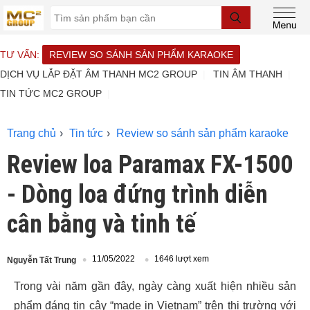
TƯ VẤN:
REVIEW SO SÁNH SẢN PHẨM KARAOKE
DỊCH VỤ LẮP ĐẶT ÂM THANH MC2 GROUP
TIN ÂM THANH
TIN TỨC MC2 GROUP
Trang chủ
Tin tức
Review so sánh sản phẩm karaoke
Review loa Paramax FX-1500
- Dòng loa đứng trình diễn
cân bằng và tinh tế
11/05/2022
1646 lượt xem
Nguyễn Tất Trung
Trong vài năm gần đây, ngày càng xuất hiện nhiều sản
phẩm đáng tin cậy “made in Vietnam” trên thị trường với