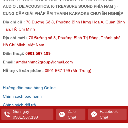
AUDIO , DE ACOUSTICS, K-TREASURE SOUND PHÍA NAM ) -
CUNG CẤP GIẢI PHÁP ÂM THANH KARAOKE CHUYÊN NGHIỆP
Địa chỉ cũ :
76 Đường Số 8, Phường Bình Hưng Hòa A, Quận Bình
Tân, Hồ Chí Minh
Địa chỉ mới :
76 Đường số 8, Phường Bình Trị Đông, Thành phố
Hồ Chí Minh, Việt Nam
Điện thoại:
0901 567 199
Email:
amthanhmc2group@gmail.com
Hỗ trợ về sản phẩm :
0901 567 199 (Mr. Trung)
Hướng dẫn mua hàng Online
Chính sách bảo hành
Chính sách đổi trả
Gọi ngay
Zalo
Facebook
Hình thức thanh toán
0901.567.199
Chat
Chat
Chính sách giao nhận và lắp đặt