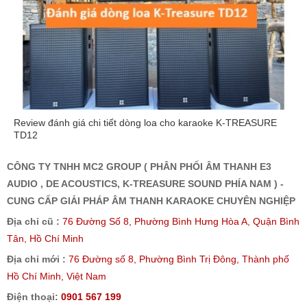
Review đánh giá chi tiết dòng loa cho karaoke K-TREASURE
TD12
CÔNG TY TNHH MC2 GROUP ( PHÂN PHỐI ÂM THANH E3
AUDIO , DE ACOUSTICS, K-TREASURE SOUND PHÍA NAM ) -
CUNG CẤP GIẢI PHÁP ÂM THANH KARAOKE CHUYÊN NGHIỆP
Địa chỉ cũ :
76 Đường Số 8, Phường Bình Hưng Hòa A, Quận Bình
Tân, Hồ Chí Minh
Địa chỉ mới :
76 Đường số 8, Phường Bình Trị Đông, Thành phố
Hồ Chí Minh, Việt Nam
Điện thoại:
0901 567 199