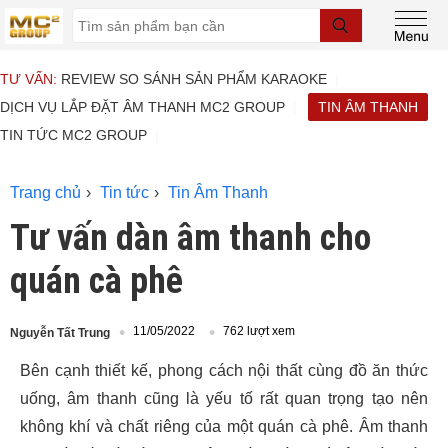
TƯ VẤN:
REVIEW SO SÁNH SẢN PHẨM KARAOKE
DỊCH VỤ LẮP ĐẶT ÂM THANH MC2 GROUP
TIN ÂM THANH
TIN TỨC MC2 GROUP
Trang chủ
Tin tức
Tin Âm Thanh
Tư vấn dàn âm thanh cho
quán cà phê
11/05/2022
762 lượt xem
Nguyễn Tất Trung
Bên cạnh thiết kế, phong cách nội thất cùng đồ ăn thức
uống, âm thanh cũng là yếu tố rất quan trọng tạo nên
không khí và chất riêng của một quán cà phê. Âm thanh