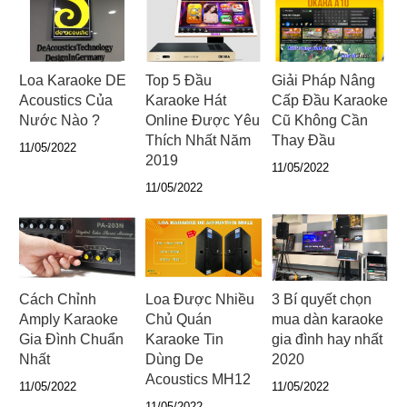
Loa Karaoke DE
Top 5 Đầu
Giải Pháp Nâng
Acoustics Của
Karaoke Hát
Cấp Đầu Karaoke
Nước Nào ?
Online Được Yêu
Cũ Không Cần
Thích Nhất Năm
Thay Đầu
11/05/2022
2019
11/05/2022
11/05/2022
Cách Chỉnh
Loa Được Nhiều
3 Bí quyết chọn
Amply Karaoke
Chủ Quán
mua dàn karaoke
Gia Đình Chuẩn
Karaoke Tin
gia đình hay nhất
Nhất
Dùng De
2020
Acoustics MH12
11/05/2022
11/05/2022
11/05/2022