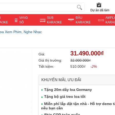
Dự án đã làm
N
VANG
SUB
ĐẦU
AMPL
AOKE
SỐ
KARAOKE
KARAOKE
KARA
oa Xem Phim, Nghe Nhạc
31.490.000₫
Giá:
Giá thị trường:
32.000.000₫
Tiết kiệm:
510.000₫
-2%
KHUYẾN MÃI, ƯU ĐÃI
Tặng 20m dây loa Germany
Tặng bộ giá treo loa tốt
Miễn phí lắp đặt tận nhà - Hỗ trợ demo t
nếu bạn cần
Ship COD toàn quốc