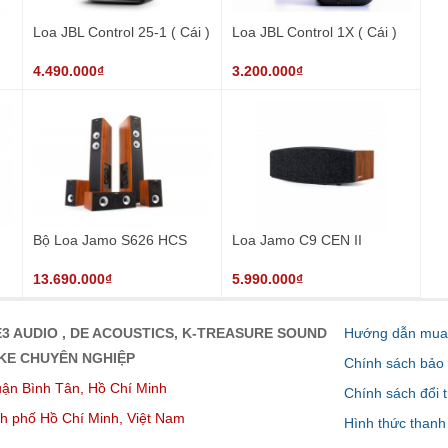
Loa JBL Control 25-1 ( Cái )
Loa JBL Control 1X ( Cái )
4.490.000₫
3.200.000₫
Bộ Loa Jamo S626 HCS
Loa Jamo C9 CEN II
13.690.000₫
5.990.000₫
3 AUDIO , DE ACOUSTICS, K-TREASURE SOUND
Hướng dẫn mua 
OKE CHUYÊN NGHIỆP
Chính sách bảo
ận Bình Tân, Hồ Chí Minh
Chính sách đổi t
h phố Hồ Chí Minh, Việt Nam
Hình thức thanh