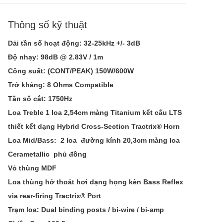
Thông số kỹ thuật
Dải tần số hoạt động
: 32-25kHz +/- 3dB
Độ nhạy:
98dB @ 2.83V / 1m
Công suất:
(CONT/PEAK) 150W/600W
Trở kháng:
8 Ohms Compatible
Tần số cắt:
1750Hz
Loa Treble
1 loa 2,54cm màng Titanium kết cấu LTS
thiết kết dạng Hybrid Cross-Section Tractrix® Horn
Loa Mid/Bass: 2 loa
đường kính 20,3cm màng loa
Cerametallic phủ đồng
Vỏ thùng
MDF
Loa thùng hở thoát hơi dạng
họng kèn
Bass Reflex
via rear-firing Tractrix® Port
Trạm loa:
Dual binding posts / bi-wire / bi-amp