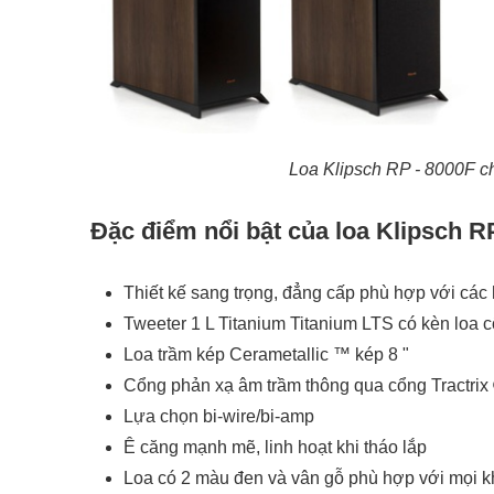
Loa Klipsch RP - 8000F 
Đặc điểm nổi bật của loa Klipsch R
Thiết kế sang trọng, đẳng cấp phù hợp với các
Tweeter 1 L Titanium Titanium LTS có kèn loa 
Loa trầm kép Cerametallic ™ kép 8 "
Cổng phản xạ âm trầm thông qua cổng Tractrix
Lựa chọn bi-wire/bi-amp
Ê căng mạnh mẽ, linh hoạt khi tháo lắp
Loa có 2 màu đen và vân gỗ phù hợp với mọi k