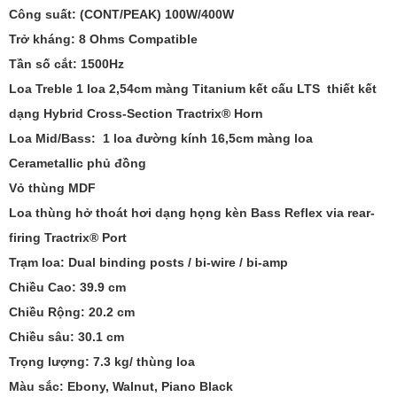
Công suất:
(CONT/PEAK) 100W/400W
Trở kháng:
8 Ohms Compatible
Tần số cắt:
1500Hz
Loa Treble
1 loa 2,54cm màng Titanium kết cấu LTS thiết kết
dạng Hybrid Cross-Section Tractrix® Horn
Loa Mid/Bass:
1 loa đường kính 16,5cm màng loa
Cerametallic phủ đồng
Vỏ thùng
MDF
Loa thùng hở thoát hơi dạng
họng kèn
Bass Reflex via rear-
firing Tractrix® Port
Trạm loa:
Dual binding posts / bi-wire / bi-amp
Chiều Cao:
39.9 cm
Chiều Rộng:
20.2 cm
Chiều sâu:
30.1 cm
Trọng lượng:
7.3 kg/ thùng loa
Màu sắc:
Ebony, Walnut, Piano Black