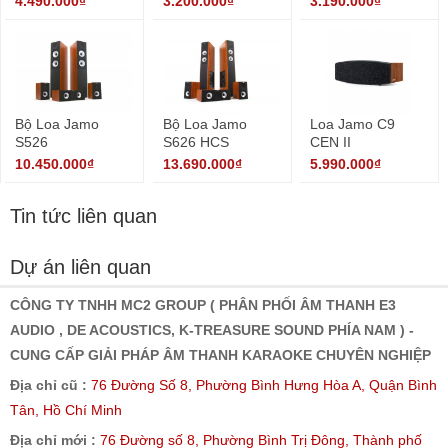
4.490.000₫
3.200.000₫
3.190.000₫
Bộ Loa Jamo
Bộ Loa Jamo
Loa Jamo C9
S526
S626 HCS
CEN II
10.450.000₫
13.690.000₫
5.990.000₫
Tin tức liên quan
Dự án liên quan
CÔNG TY TNHH MC2 GROUP ( PHÂN PHỐI ÂM THANH E3
AUDIO , DE ACOUSTICS, K-TREASURE SOUND PHÍA NAM ) -
CUNG CẤP GIẢI PHÁP ÂM THANH KARAOKE CHUYÊN NGHIỆP
Địa chỉ cũ :
76 Đường Số 8, Phường Bình Hưng Hòa A, Quận Bình
Tân, Hồ Chí Minh
Địa chỉ mới :
76 Đường số 8, Phường Bình Trị Đông, Thành phố