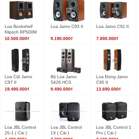
Loa Bookshelf
Loa Jamo C93 II
Loa Jamo C91 II
Klipsch RP500M
10.500.000₫
9.190.000₫
7.890.000₫
Loa Cột Jamo
Bộ Loa Jamo
Loa Đứng Jamo
C97 II
S426 HCS
C95 II
19.490.000₫
9.490.000₫
13.690.000₫
Loa JBL Control
Loa JBL Control
Loa JBL Control 1
25-1 ( Cái )
1X ( Cái )
Pro ( Cái )