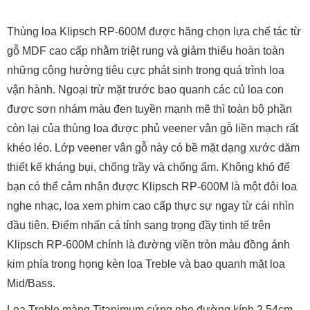
Thùng loa Klipsch RP-600M được hãng chọn lựa chế tác từ
gỗ MDF cao cấp nhằm triệt rung và giảm thiểu hoàn toàn
những cộng hưởng tiêu cực phát sinh trong quá trình loa
vận hành. Ngoại trừ mặt trước bao quanh các củ loa con
được sơn nhám màu đen tuyền mạnh mẽ thì toàn bộ phần
còn lại của thùng loa được phủ veener vân gỗ liền mạch rất
khéo léo. Lớp veener vân gỗ này có bề mặt dạng xước dăm
thiết kế kháng bụi, chống trầy và chống ẩm. Không khó để
bạn có thể cảm nhận được Klipsch RP-600M là một đôi loa
nghe nhạc, loa xem phim cao cấp thực sự ngay từ cái nhìn
đầu tiên. Điểm nhấn cá tính sang trọng đầy tinh tế trên
Klipsch RP-600M chính là đường viền tròn màu đồng ánh
kim phía trong họng kèn loa Treble và bao quanh mặt loa
Mid/Bass.
Loa Treble màng Titanimum cứng nhẹ đường kính 2,54cm