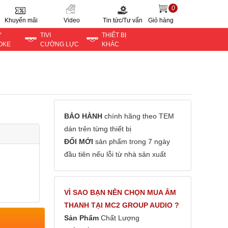
0
Khuyến mãi
Video
Tin tức/Tư vấn
Giỏ hàng
Y
TIVI
THIẾT BỊ
OKE
CƯỜNG LỰC
KHÁC
BẢO HÀNH
chính hãng theo TEM
dán trên từng thiết bị
ĐỔI MỚI
sản phẩm trong 7 ngày
đầu tiên nếu lỗi từ nhà sản xuất
VÌ SAO BẠN NÊN CHỌN MUA ÂM
THANH TẠI MC2 GROUP AUDIO ?
Sản Phẩm
Chất Lượng