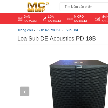
DÀN
LOA
MICRO
MAI
KARAOKE
KARAOKE
KARAOKE
KAR
Trang chủ
SUB KARAOKE
Sub Hơi
Loa Sub DE Acoustics PD-18B
‹