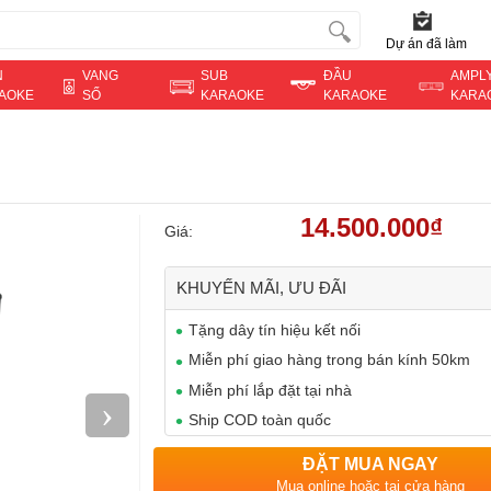
Dự án đã làm
N
VANG
SUB
ĐẦU
AMPL
AOKE
SỐ
KARAOKE
KARAOKE
KARA
14.500.000₫
Giá:
KHUYẾN MÃI, ƯU ĐÃI
Tặng dây tín hiệu kết nối
Miễn phí giao hàng trong bán kính 50km
Miễn phí lắp đặt tại nhà
›
Ship COD toàn quốc
ĐẶT MUA NGAY
Mua online hoặc tại cửa hàng