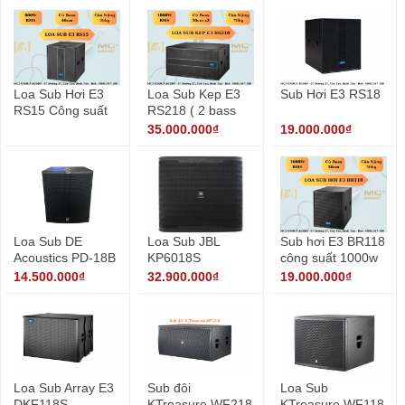
Loa Sub Hơi E3
Loa Sub Kep E3
Sub Hơi E3 RS18
RS15 Công suất
RS218 ( 2 bass
800w
50cm )
35.000.000₫
19.000.000₫
Loa Sub DE
Loa Sub JBL
Sub hơi E3 BR118
Acoustics PD-18B
KP6018S
công suất 1000w
14.500.000₫
32.900.000₫
19.000.000₫
Loa Sub Array E3
Sub đôi
Loa Sub
DKF118S
KTreasure WF218
KTreasure WF118