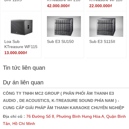
uy lực lớn 2400w
công suất 1200w
42.000.000₫
22.000.000₫
4ohm
Loa Sub
Sub E3 SU150
Sub E3 S115II
KTreasure WF115
Công Suất 800w
13.000.000₫
4ohm
Tin tức liên quan
Dự án liên quan
CÔNG TY TNHH MC2 GROUP ( PHÂN PHỐI ÂM THANH E3
AUDIO , DE ACOUSTICS, K-TREASURE SOUND PHÍA NAM ) -
CUNG CẤP GIẢI PHÁP ÂM THANH KARAOKE CHUYÊN NGHIỆP
Địa chỉ cũ :
76 Đường Số 8, Phường Bình Hưng Hòa A, Quận Bình
Tân, Hồ Chí Minh