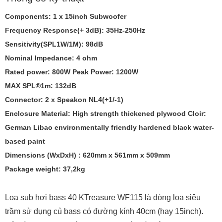
Components: 1 x 15inch Subwoofer
Frequency Response(+ 3dB): 35Hz-250Hz
Sensitivity(SPL1W/1M): 98dB
Nominal Impedance: 4 ohm
Rated power: 800W Peak Power: 1200W
MAX SPL®1m: 132dB
Connector: 2 x Speakon NL4(+1/-1)
Enclosure Material: High strength thickened plywood Cloir:
German Libao environmentally friendly hardened black water-
based paint
Dimensions (WxDxH) : 620mm x 561mm x 509mm
Package weight: 37,2kg
Loa sub hơi bass 40 KTreasure WF115 là dòng loa siêu
trầm sử dụng củ bass có đường kính 40cm (hay 15inch).