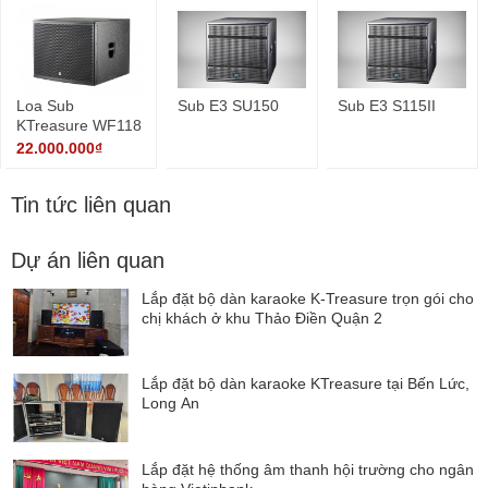
Loa Sub
Sub E3 SU150
Sub E3 S115II
KTreasure WF118
công suất 1200w
22.000.000₫
4ohm
Tin tức liên quan
Dự án liên quan
Lắp đặt bộ dàn karaoke K-Treasure trọn gói cho
chị khách ở khu Thảo Điền Quận 2
Lắp đặt bộ dàn karaoke KTreasure tại Bến Lức,
Long An
Lắp đặt hệ thống âm thanh hội trường cho ngân