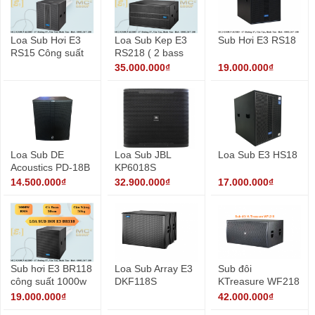
Loa Sub Hơi E3
Loa Sub Kep E3
Sub Hơi E3 RS18
RS15 Công suất
RS218 ( 2 bass
800w
50cm )
35.000.000₫
19.000.000₫
Loa Sub DE
Loa Sub JBL
Loa Sub E3 HS18
Acoustics PD-18B
KP6018S
14.500.000₫
32.900.000₫
17.000.000₫
Sub hơi E3 BR118
Loa Sub Array E3
Sub đôi
công suất 1000w
DKF118S
KTreasure WF218
uy lực lớn 2400w
19.000.000₫
42.000.000₫