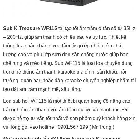
Sub K-Treasure WF115
tái tạo tốt âm trầm ở tần số từ 35Hz
– 200Hz, giúp âm thanh có chiều sâu và uy lực. Thiết kế
thùng loa chắc chắn được làm từ gỗ ép nhiều lớp chất
lượng cao và phủ lớp sơn đen sần chống nước giúp hạn
chế rung và méo tiếng. Sub WF115 là loại loa chuyên dụng
trong hệ thống âm thanh karaoke gia đình, sân khấu, hội
trường, quán bar, hoặc dàn karaoke chuyên nghiệp nhằm tái
tạo dải âm trầm mạnh mẽ, sâu lắng.
Loa sub hơi WF115 là một thiết bị quan trọng để nâng cao
trải nghiệm âm thanh với âm trầm uy lực và mạnh mẽ. Để
được hỗ trợ tư vấn tốt nhất về sản phẩm quý khách hàng xin
vui lòng gọi vào hotline : 0901.567.199 ( Mr.Trung )
Một số hình ảnh lắp đặt thực tế loa sub KTreasure